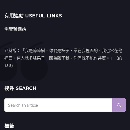
有用連結 USEFUL LINKS
瀏覽舊網站
耶穌說：「我是葡萄樹、你們是枝子．常在我裡面的、我也常在他
裡面、這人就多結果子．因為離了我、你們就不能作甚麼。」（約
15:5）
搜㝷 SEARCH
標籤