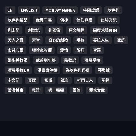
EN
ENGLISH
MONDAY MANNA
中國成語
以色列
以色列新聞
你累了嗎
保捷
信仰見證
出埃及記
利未記
創世記
劉國偉
原文解經
國度禾場KHM
天人之聲
天堂
奇妙的創造
妥拉
妥拉人生
家庭
市井心靈
張哈拿牧師
愛情
敬拜
智慧
梁永善牧師
歳首到年終
民數記
清晨妥拉
清晨妥拉2.0
漫畫事件簿
為以色列代禱
琴與爐
申命記
真理
知識
箴言
考門夫人
聖經
荒漠甘泉
見證
週一嗎哪
靈修
靈修文章