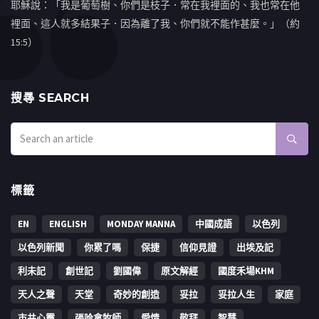
耶穌說：「我是葡萄樹、你們是枝子．常在我裡面的、我也常在他
裡面、這人就多結果子．因為離了我、你們就不能作甚麼。」（約
15:5）
搜㝷 SEARCH
標籤
EN
ENGLISH
MONDAY MANNA
中國成語
以色列
以色列新聞
你累了嗎
保捷
信仰見證
出埃及記
利未記
創世記
劉國偉
原文解經
國度禾場KHM
天人之聲
天堂
奇妙的創造
妥拉
妥拉人生
家庭
市井心靈
張哈拿牧師
愛情
敬拜
智慧