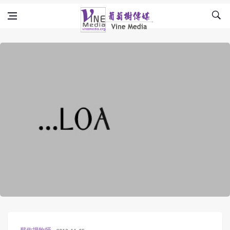
Skip to content
Vine Media
葡萄樹傳媒