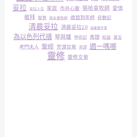
妥拉
張哈拿牧師
家庭
市井心靈
愛情
妥拉人生
敬拜
歳首到年終
民數記
智慧
梁永善牧師
清晨妥拉
清晨妥拉2.0
漫畫事件簿
為以色列代禱
琴與爐
真理
申命記
知識
箴言
週一嗎哪
聖經
考門夫人
荒漠甘泉
見證
靈修
靈修文章