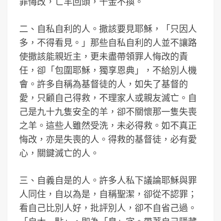
罪悔改，亡羊回頭，千金不換。
二、自私自利的人。撒該要見耶穌，「只因人
多，不得看見。」那些自私自利的人並不讓路
使撒該能親近主，更未盡帶領罪人悔改的責
任，卻「包圍耶穌，獨享恩典」，不給別人機
會。許多自稱為基督徒的人，如失了基督的
愛，只顧自己得救，不理家人或親友滅亡。自
己是九十九隻安全的羊，卻不關懷那一隻失喪
之羊。這些人雖然受洗，未必得救。如不真正
悔改，亦是失喪的人。得救的基督徒，必有愛
心，關鍵滅亡的人。
三、自義自是的人。許多人私下議論耶穌與罪
人同住，自以為是，自稱聖潔，卻從不認罪；
看自己比別人好，批評別人，卻不自省己過。