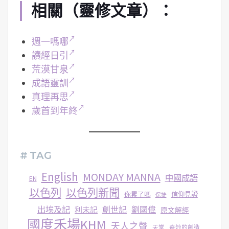
相關（靈修文章）：
週一嗎哪
讀經日引
荒漠甘泉
成語靈訓
真理再思
歲首到年終
# TAG
English
MONDAY MANNA
中國成語
EN
以色列
以色列新聞
你累了嗎
信仰見證
保捷
出埃及記
創世記
劉國偉
利未記
原文解經
國度禾場KHM
天人之聲
天堂
奇妙的創造