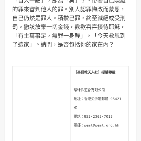
「自大一點」，即為「臭」字。帶著自己隱藏
的罪來審判他人的罪。別人認罪悔改而蒙恩，
自己仍然是罪人。積攢己罪，終至滅絕或受刑
罰。撒該放棄一切金錢，歡歡喜喜接待耶穌，
「有主萬事足，無罪一身輕」。「今天救恩到
了這家」。請問，是否包括你的家在內？
［基督教天人社］授權轉載
環球佈道會有限公司
地址：香港尖沙咀郵箱 95421
號
電話：852-2363-7013
電郵：
weml@weml.org.hk