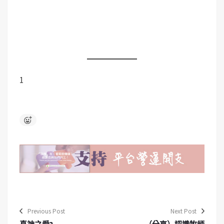
1
Previous Post
Next Post