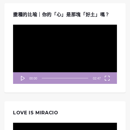
撒種的比喻｜你的「心」是那塊「好土」嗎？
視
訊
播
放
器
00:00
02:47
LOVE IS MIRACIO
視