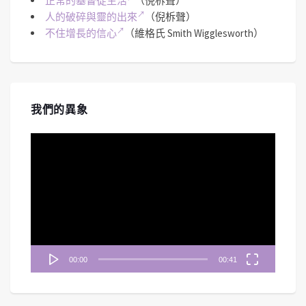
正常的基督徒生活
（倪柝聲）
人的破碎與靈的出來
（倪柝聲）
不住增長的信心
（維格氏 Smith Wigglesworth）
我們的異象
視
訊
播
放
器
00:00
00:41