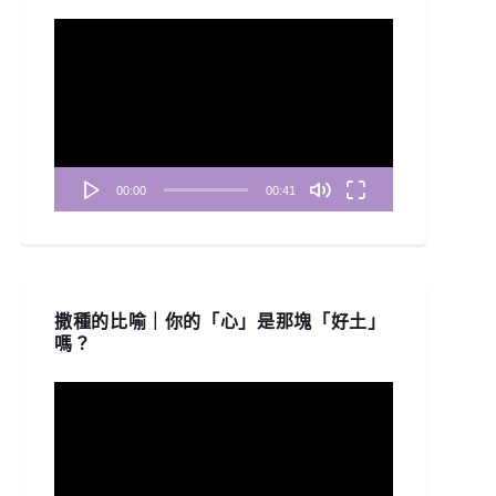
視
訊
播
放
器
00:00
00:41
撒種的比喻｜你的「心」是那塊「好土」
嗎？
視
訊
播
放