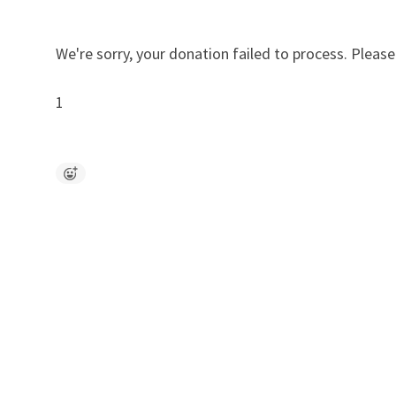
Donation Failed
We're sorry, your donation failed to process. Please
1