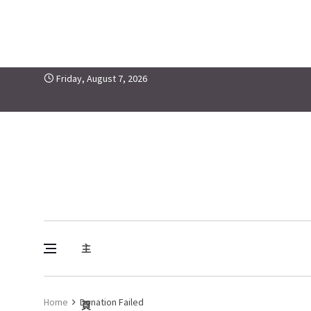
Skip to content
Friday, August 7, 2026
主
Vine Media
葡萄樹傳媒
Home
Donation Failed
頁