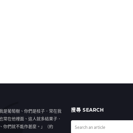
搜㝷 SEARCH
我是葡萄樹、你們是枝子．常在我
也常在他裡面、這人就多結果子．
、你們就不能作甚麼。」（約