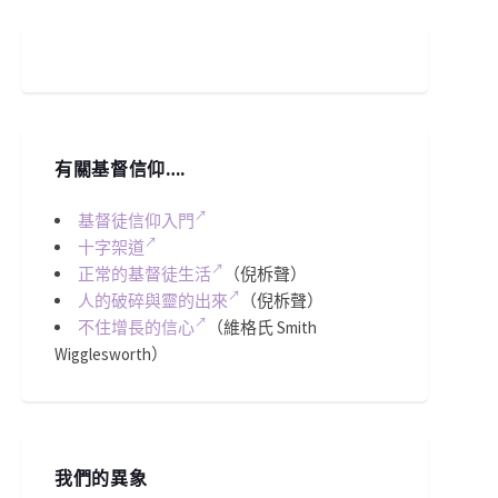
有關基督信仰….
基督徒信仰入門
十字架道
正常的基督徒生活
（倪柝聲）
人的破碎與靈的出來
（倪柝聲）
不住增長的信心
（維格氏 Smith
Wigglesworth）
我們的異象