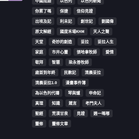
中國成語
以色列
以色列新聞
你累了嗎
保捷
信仰見證
出埃及記
利未記
創世記
劉國偉
原文解經
國度禾場KHM
天人之聲
天堂
奇妙的創造
妥拉
妥拉人生
家庭
市井心靈
張哈拿牧師
愛情
敬拜
智慧
梁永善牧師
歳首到年終
民數記
清晨妥拉
清晨妥拉2.0
漫畫事件簿
為以色列代禱
琴與爐
申命記
真理
知識
箴言
考門夫人
聖經
荒漠甘泉
見證
週一嗎哪
靈修
靈修文章