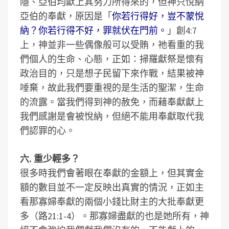
隱、亞伯均獻上其努力所得來的，但神只悅納
亞伯的奉獻，原因是「
你若行得好，豈不蒙悅
納？你若行得不好，罪就伏在門前。
」創4:7
上，神並非一些偶像般可以受賄，祂看重的我
們個人的生命、心態，正如：掃羅獻祭是懷有
政治目的，只是想子民留下來作戰，結果被神
唾棄，故此我們要重視的是生活的聖潔，生命
的流露。當我們得到神的赦免，而藉奉獻獻上
我們感謝是會被悅納，但絕不能用奉獻取代我
們認罪的心。
六. 重少輕多？
很多時我們會著眼在奉獻的金額上，但其實金
額的數目並不一定反映出真實的情況，正如主
看那寡婦奉獻的兩個小錢比財主的大批奉獻更
多（路21:1-4）。那寡婦盡獻的也是她所有，神