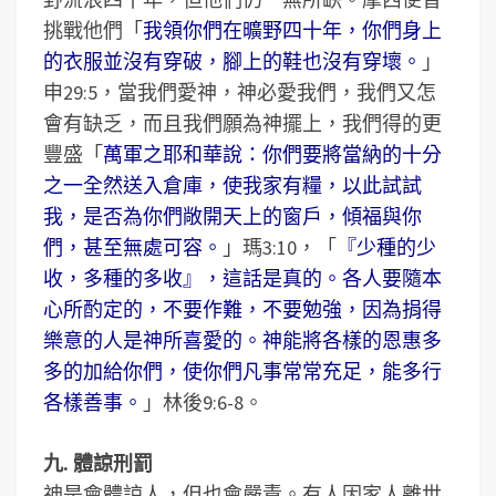
挑戰他們「
我領你們在曠野四十年，你們身上
的衣服並沒有穿破，腳上的鞋也沒有穿壞。
」
申29:5，當我們愛神，神必愛我們，我們又怎
會有缺乏，而且我們願為神擺上，我們得的更
豐盛「
萬軍之耶和華說：你們要將當納的十分
之一全然送入倉庫，使我家有糧，以此試試
我，是否為你們敞開天上的窗戶，傾福與你
們，甚至無處可容。
」瑪3:10，「
『少種的少
收，多種的多收』，這話是真的。各人要隨本
心所酌定的，不要作難，不要勉強，因為捐得
樂意的人是神所喜愛的。神能將各樣的恩惠多
多的加給你們，使你們凡事常常充足，能多行
各樣善事。
」林後9:6-8。
九. 體諒刑罰
神是會體諒人，但也會嚴責。有人因家人離世