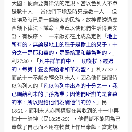
大國，便需要有律法的定規。當以色列人不單
是數十人──當他們下埃及時只是數十人──但
出埃及時已是一個龐大的民族，故神便透過摩
西頒下律法、誡命、典章以使他們生活得更安
舒、有秩序。十一奉獻亦在此成為定例「
地上
所有的，無論是地上的種子是樹上的果子，十
分之一是耶和華的，是歸給耶和華為聖的。
」
利27:30，「
凡牛群羊群中，一切從杖下經過
的，每第十隻要歸給耶和華為聖。
」利27:32，
而該十一奉獻亦轉交利未人，因為他們是服侍
以色列人的「
凡以色列中出產的十分之一，我
已賜給利未的子孫為業；因他們所辦的是會幕
的事，所以賜給他們為酬他們的勞。
」民
18:21，而利未人亦同樣要在其收到的十一中再
抽十一給神（民18:25-29），他們斷不能因為已
奉獻了自己而不用在物質上作出奉獻，當定規