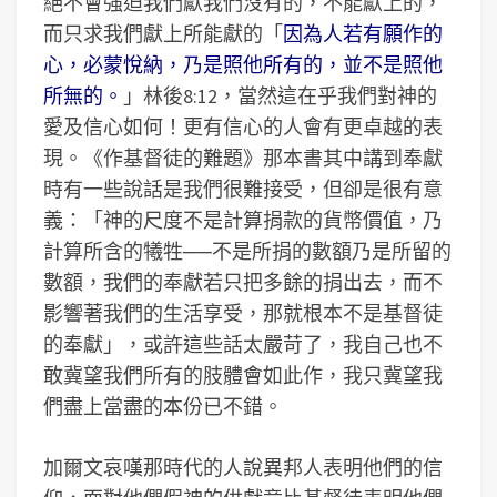
絕不會強迫我們獻我們沒有的，不能獻上的，
而只求我們獻上所能獻的「
因為人若有願作的
心，必蒙悅納，乃是照他所有的，並不是照他
所無的。
」林後8:12，當然這在乎我們對神的
愛及信心如何！更有信心的人會有更卓越的表
現。《作基督徒的難題》那本書其中講到奉獻
時有一些說話是我們很難接受，但卻是很有意
義：「神的尺度不是計算捐款的貨幣價值，乃
計算所含的犧牲──不是所捐的數額乃是所留的
數額，我們的奉獻若只把多餘的捐出去，而不
影響著我們的生活享受，那就根本不是基督徒
的奉獻」，或許這些話太嚴苛了，我自己也不
敢冀望我們所有的肢體會如此作，我只冀望我
們盡上當盡的本份已不錯。
加爾文哀嘆那時代的人說異邦人表明他們的信