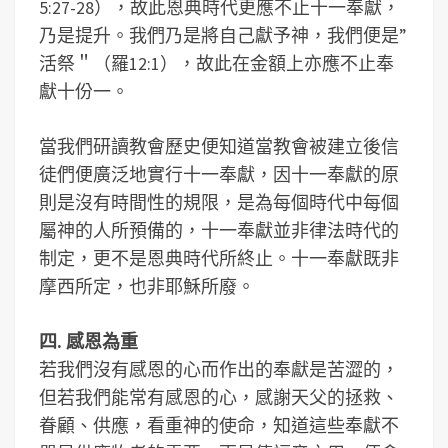
5:27-28），故此恩典時代更應不止十一奉獻，
乃是提升。我們乃是將自己獻予神，我們便是”
活祭＂（羅12:1），故此在金額上亦應不止奉
獻十份一。
當我們研讀教會歷史便知道當教會被建立後信
徒們便廣泛地實行十一奉獻，因十一奉獻的原
則是沒有時間性的規限，是為每個時代中每個
屬神的人所預備的，十一奉獻並非律法時代的
制定，更不是恩典時代所終止。十一奉獻既非
摩西所定，也非耶穌所廢。
四. 感恩為重
若我們沒有感恩的心而作出的奉獻是苦澀的，
但若我們能常有感恩的心，感謝天父的拯救、
眷顧、供應，看重神的使命，知道這些奉獻不