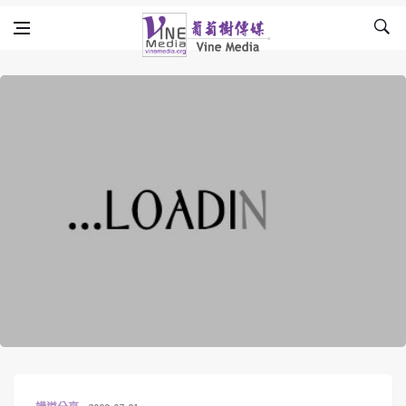
Skip to content
Vine Media
葡萄樹傳媒