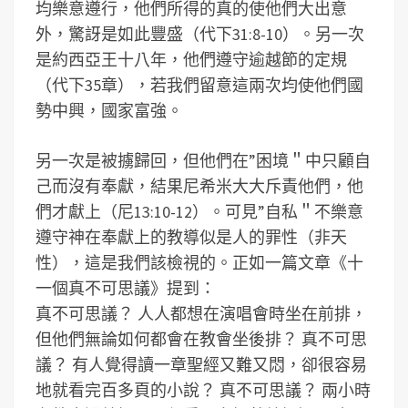
均樂意遵行，他們所得的真的使他們大出意
外，驚訝是如此豐盛（代下31:8-10）。另一次
是約西亞王十八年，他們遵守逾越節的定規
（代下35章），若我們留意這兩次均使他們國
勢中興，國家富強。
另一次是被擄歸回，但他們在”困境＂中只顧自
己而沒有奉獻，結果尼希米大大斥責他們，他
們才獻上（尼13:10-12）。可見”自私＂不樂意
遵守神在奉獻上的教導似是人的罪性（非天
性），這是我們該檢視的。正如一篇文章《十
一個真不可思議》提到：
真不可思議？ 人人都想在演唱會時坐在前排，
但他們無論如何都會在教會坐後排？ 真不可思
議？ 有人覺得讀一章聖經又難又悶，卻很容易
地就看完百多頁的小說？ 真不可思議？ 兩小時