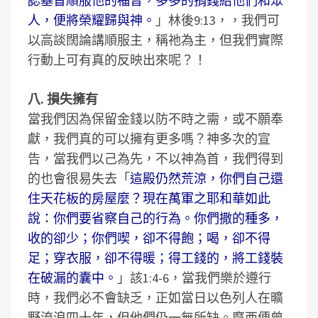
認基督順服他的福音，多多的捐錢給他們和眾
人，便將榮耀歸與神。
」林後9:13，，我們可
以高談闊論講順服主，稱祂為主，但我們實際
行動上可有真的反映出來呢？！
八. 損失擁有
當我們因為保留金錢以防不時之需，或不願奉
獻，我們真的可以擁有更多嗎？神多次的宣
告，當我們以己為先，不以神為首，我們得到
的也會很易失去「
這殿仍然荒涼，你們自己還
住天花板的房屋麼？現在萬軍之耶和華如此
說：你們要省察自己的行為。你們撒的種多，
收的卻少；你們喫，卻不得飽；喝，卻不得
足；穿衣服，卻不得暖；得工錢的，將工錢裝
在破漏的囊中。
」該1:4-6，當我們樂於遵行
時，我們必不會缺乏，正如當日以色列人在曠
野流浪四十年，但他們仍一無所缺。摩西便曾