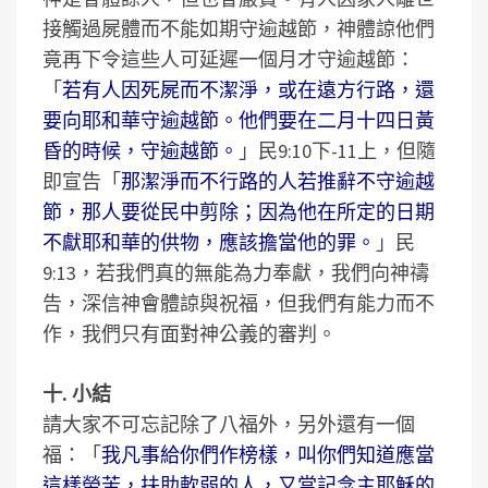
接觸過屍體而不能如期守逾越節，神體諒他們
竟再下令這些人可延遲一個月才守逾越節：
「
若有人因死屍而不潔淨，或在遠方行路，還
要向耶和華守逾越節。他們要在二月十四日黃
昏的時候，守逾越節。
」民9:10下-11上，但隨
即宣告「
那潔淨而不行路的人若推辭不守逾越
節，那人要從民中剪除；因為他在所定的日期
不獻耶和華的供物，應該擔當他的罪。
」民
9:13，若我們真的無能為力奉獻，我們向神禱
告，深信神會體諒與祝福，但我們有能力而不
作，我們只有面對神公義的審判。
十. 小結
請大家不可忘記除了八福外，另外還有一個
福：「
我凡事給你們作榜樣，叫你們知道應當
這樣勞苦，扶助軟弱的人，又當記念主耶穌的