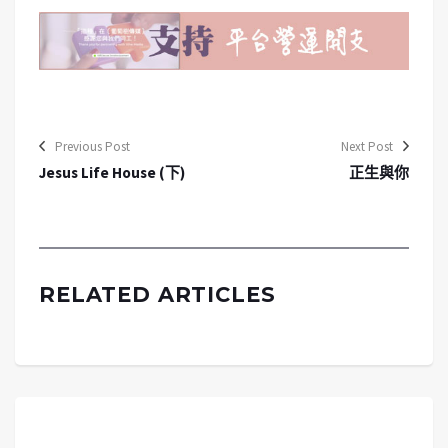
Previous Post
Next Post
Jesus Life House (下)
正生與你
RELATED ARTICLES