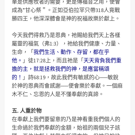
單是供應牧者的需要，更是傳福音之用，便會
成為”甘心祭＂。正如亞伯拉罕只帶318人竟戰
勝四王，他深深體會是神的祝福故樂於獻上。
今天我們得救乃是恩典，祂賜給我們天上各樣
屬靈的福氣（弗1:3），祂給我們健康、力量、
生命，「
我們生活、動作、存留，都在乎
他。
」徒17:28上，而且祂是「
天天背負我們重
擔的主，就是拯救我們的神，是應當稱頌
的！
」詩68:19，故此我們有敏感的心──敏銳
於神的恩典而會感謝──便會樂於奉獻。一個麻
木不仁、忘恩的人是不懂奉獻的真諦。
五. 人重於物
在奉獻上我們要留意的乃是神看重我們個人的
生命過於我們奉獻的金額，始祖的兩個兒子該