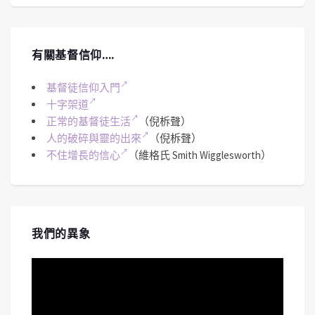
有關基督信仰….
基督徒信仰入門
十字架道
正常的基督徒生活
（倪柝聲）
人的破碎與靈的出來
（倪柝聲）
不住增長的信心
（維格氏 Smith Wigglesworth）
我們的異象
視
訊
播