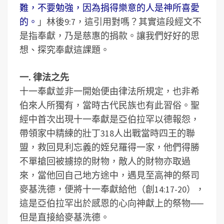
難，不要勉強，因為捐得樂意的人是神所喜愛
的。
」林後9:7，這引用對嗎？其實這段經文不
是指奉獻，乃是慈惠的捐款。讓我們好好的思
想、探究奉獻這課題。
一. 律法之先
十一奉獻並非一開始便由律法所規定，也非希
伯來人所獨有，當時古代民族也有此習俗。聖
經中首次出現十一奉獻是亞伯拉罕以德報怨，
帶領家中精練的壯丁318人出戰當時四王的聯
盟，救回見利忘義的姪兒羅得一家，他們得勝
不單搶回被擄掠的財物，敵人的財物亦取過
來，當他回自己地方途中，遇見至高神的祭司
麥基洗德，便將十一奉獻給他（創14:17-20），
這是亞伯拉罕出於感恩的心向神獻上的祭物──
但是直接給麥基洗德。