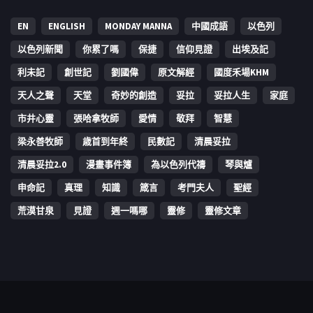
EN
ENGLISH
MONDAY MANNA
中國成語
以色列
以色列新聞
你累了嗎
保捷
信仰見證
出埃及記
利未記
創世記
劉國偉
原文解經
國度禾場KHM
天人之聲
天堂
奇妙的創造
妥拉
妥拉人生
家庭
市井心靈
張哈拿牧師
愛情
敬拜
智慧
梁永善牧師
歳首到年終
民數記
清晨妥拉
清晨妥拉2.0
漫畫事件簿
為以色列代禱
琴與爐
申命記
真理
知識
箴言
考門夫人
聖經
荒漠甘泉
見證
週一嗎哪
靈修
靈修文章