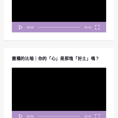
放
器
00:00
00:41
撒種的比喻｜你的「心」是那塊「好土」嗎？
視
訊
播
放
器
00:00
02:47