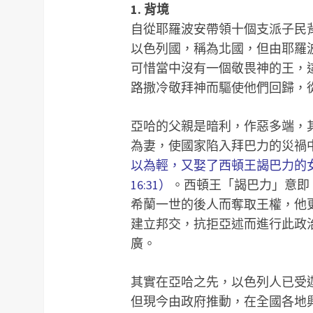
1. 背境
自從耶羅波安帶領十個支派子民
以色列國，稱為北國，但由耶羅
可惜當中沒有一個敬畏神的王，
路撒冷敬拜神而驅使他們回歸，
亞哈的父親是暗利，作惡多端，
為妻，使國家陷入拜巴力的災禍
以為輕，又娶了西頓王謁巴力的
16:31）
。西頓王「謁巴力」意即
希蘭一世的後人而奪取王權，他
建立邦交，抗拒亞述而進行此政
廣。
其實在亞哈之先，以色列人已受迦
但現今由政府推動，在全國各地興建