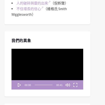
人的破碎與靈的出來
（倪柝聲）
不住增長的信心
（維格氏 Smith
Wigglesworth）
我們的異象
視
訊
播
放
器
00:00
00:41