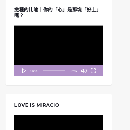
撒種的比喻｜你的「心」是那塊「好土」
嗎？
視
訊
播
放
器
00:00
02:47
LOVE IS MIRACIO
視
訊