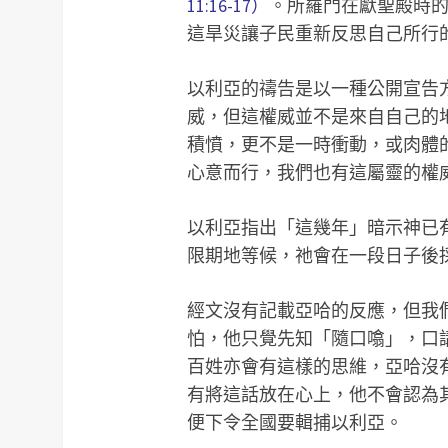
11:16-17）
。所羅門在獻聖殿時的禱
這旱災讓子民重新反思自己所行
以利亞的禱告是以一種公開宣告
威，但這權威並不是來自自己的
積憤，更不是一時衝動，或肉體
心意而行，我們也有這屬靈的權
以利亞指出「這幾年」暗示神已
限期地等候，祂會在一段日子後
經文沒有記載亞哈的反應，但我
怕，他只覺先知「隨口噏」，口
百姓亦會有這樣的思維，亞哈沒
有將這話放在心上，他不會認為
便下令全國要輯捕以利亞。