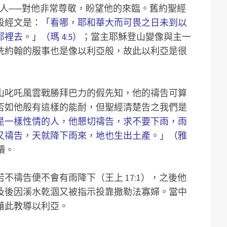
的人──對他非常尊敬，盼望他的來臨。舊約聖經
段經文是：
「看哪，耶和華大而可畏之日未到以
去。」（瑪 4:5）
；當主耶穌登山變像與主一
洗約翰的服事也是像以利亞般，故此以利亞是很
山叱吒風雲戰勝拜巴力的假先知，他的禱告可算
否如他般有這樣的能耐，但聖經清楚告之我們是
是一樣性情的人，他懇切禱告，求不要下雨，雨
又禱告，天就降下雨來，地也生出土產。」（雅
讀。
不禱告便不會有雨降下（王上 17:1），之後他
及後因溪水乾涸又被指示投靠撒勒法寡婦。當中
藉此教導以利亞。