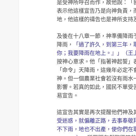
是受神所呼召而作，故他說：「
表示他這樣宣告乃是向神負責，
地，他這樣的禱告也是神所支持
及後在十八章一節，神準備降雨
降雨，
「過了許久，到第三年，
你；我要降雨在地上。』」（王上 
按神心意求。他「指著神起誓」
「命令」天降雨，這幾年必定不
神。但一個農業社會若沒有雨水
影響。若真的如此，國民不單受
易宣告。
這宣告其實是再次提醒他們神及
受迷惑，就偏離正路，去事奉敬
不下雨，地也不出產，使你們在