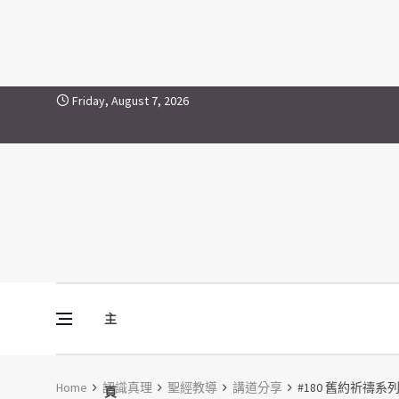
Skip to content
Friday, August 7, 2026
主
Vine Media
葡萄樹傳媒
Home
認識真理
聖經教導
講道分享
#180 舊約祈禱系列
頁