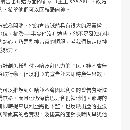
告也有這方面的祈求（王上 8:35-36），故藉
的，希望他們可以回轉歸向神。
方式為開端，他的宣告誠然具有很大的屬靈權
地位、權勢──事實他沒有這些，他不是發洩心中
的熱心，乃是對神旨意的順服，若我們肯定以神
威能力。
有計劃怎樣對付亞哈及拜巴力的子民，神不會無
採取行動，但以利亞的宣告並未即時產生果效。
們可以推想到亞哈並不會因以利亞的警告有所懼
講無憑，而且他仍深信巴力會祝福他們。那時的
有即時捉拿以利亞將他下監，也反映出亞哈並沒
其所說真的會實現，及後真的面對長時間旱災他