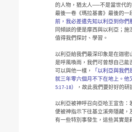
的人物，猶太人──不是當世代
最後一卷《瑪拉基書》最後的一
前，我必差遣先知以利亞到你們那裡
同傾談的便是摩西與以利亞；施
值得我們探討、學習。
以利亞給我們最深印象是在迦密
是呼風喚雨，我們可曾想自己能
可以與他一樣，
「以利亞與我們
就三年零六個月不下在地上。他
5:17-18）
，故此我們要好好的研
以利亞被神呼召向亞哈王宣告：若
便被神指示下往基立溪旁隱藏，
有一些特別事發生，這些其實是