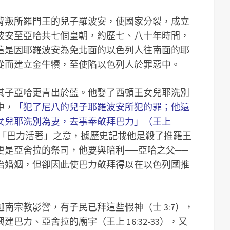
背叛所羅門王的兒子羅波安，使國家分裂，成立
波安至亞哈共七個皇朝，約歷七、八十年時間，
這是因耶羅波安為免北面的以色列人往南面的耶
從而建立金牛犢，至使陷以色列人於罪惡中。
其子亞哈更青出於藍。他娶了西頓王女兒耶洗別
中，
「犯了尼八的兒子耶羅波安所犯的罪；他還
女兒耶洗別為妻，去事奉敬拜巴力」（王上
「巴力活著」之意，據歷史記載他是殺了推羅王
更是亞舍拉的祭司，他要與暗利──亞哈之父──
治婚姻，但卻因此使巴力敬拜得以在以色列國推
南宗教影響，有子民已拜這些假神（士 3:7），
巴力、亞舍拉的廟宇（王上 16:32-33），又