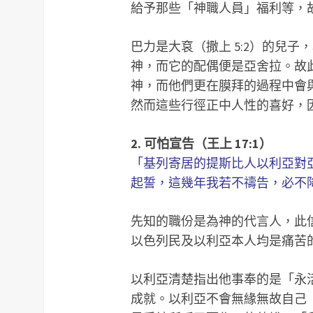
給予那些「神職人員」福利等，
巴力是大袞（撒上 5:2）的兒
神，而它的配偶便是亞舍拉。故
神，而他們更在膜拜的過程中會
然而這些行徑正中人性的喜好，
2. 可怕宣告（王上 17:1）
「基列寄居的提斯比人以利亞對
起誓，這幾年我若不禱告，必不降露
先知的職份是為神的代言人，此
以色列民及以利亞本人均是痛苦
以利亞清楚指出他事奉的是「永
成就。以利亞不會無緣無故自己