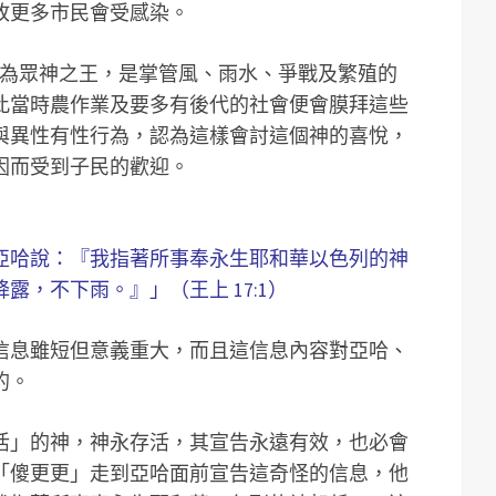
故更多市民會受感染。
子，為眾神之王，是掌管風、雨水、爭戰及繁殖的
此當時農作業及要多有後代的社會便會膜拜這些
與異性有性行為，認為這樣會討這個神的喜悅，
因而受到子民的歡迎。
亞哈說：『我指著所事奉永生耶和華以色列的神
，不下雨。』」（王上 17:1）
信息雖短但意義重大，而且這信息內容對亞哈、
的。
活」的神，神永存活，其宣告永遠有效，也必會
「傻更更」走到亞哈面前宣告這奇怪的信息，他