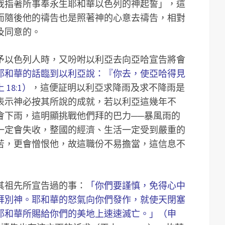
我指著所事奉永生耶和華以色列的神起誓」，這
而隨後他的禱告也是照著神的心意去禱告，相對
及同意的。
予以色列人時，又吩咐以利亞去向亞哈宣告將會
耶和華的話臨到以利亞說：『你去，使亞哈得見
18:1）
，這便証明以利亞求降雨及求不降雨是
表示神必按其所說的成就，若以利亞這幾年不
會下雨，這明顯挑戰他們拜的巴力──暴風雨的
一定會失收，整國的經濟、生活一定受到嚴重的
苦，更會憎恨他，故這職份不易擔當，這信息不
其祖先所宣告過的事：
「你們要謹慎，免得心中
拜別神。耶和華的怒氣向你們發作，就使天閉塞
耶和華所賜給你們的美地上速速滅亡。」（申