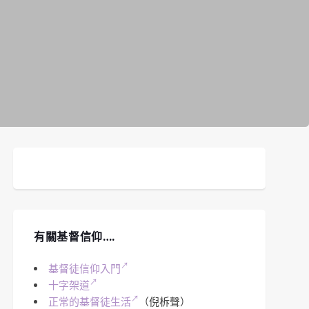
有關基督信仰….
基督徒信仰入門
十字架道
正常的基督徒生活
（倪柝聲）