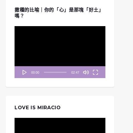
撒種的比喻｜你的「心」是那塊「好土」
嗎？
視
訊
播
放
器
00:00
02:47
LOVE IS MIRACIO
視
訊