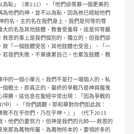
為恥」（來2:11），「他們卻羨慕一個更美的
稱為他們的神，並不以為恥，因為祂已經給他們
）。神的名、主的名在我們身上，我們是何等的尊
偉大的名及其他肢體、教會受羞辱，這是何等嚴
！救恩的事上是我們個別的、獨立的，但我們卻
，故「一個肢體受苦，其他肢體也受苦」、「一
。若我們失敗，不單連累自己，也累及肢體、教
隊中的一個小單元，我們不是打一場個人的、私
一個戰士，即真正的、最終的爭戰乃是神與魔鬼
心得勝。這信息在聖經中常出現：「因為爭戰的
:47中），「你們請聽。耶和華對你們如此說：
敗不在乎你們，乃在乎神。』」（代下20:15
戰，他們仍要努力，但神是我們的元帥──救恩的
原來那為萬物所屬、為萬物所本的，要領許多的