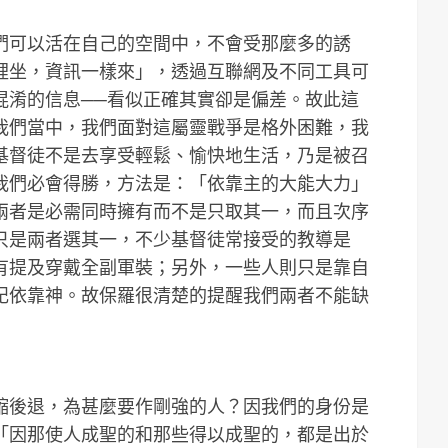
們可以活在自己的空間中，不會受那麼多的誘
裡坐，資訊一樣來」，透過互聯網及不同工具可
混淆的信息──看似正確其實卻是偏差。故此這
我們當中，我們面對這屬靈戰爭是格外困難，我
基督徒不是去享受輕鬆、愉快地生活，乃是被召
我們必會得勝，方法是：「依靠主的大能大力」
兩者是必需同時擁有而不是只取其一，而且次序
只是兩者選其一，不少基督徒常接受的教導是
有提及穿戴全副軍裝；另外，一些人則只是靠自
記依靠神。故保羅很清楚的提醒我們兩者不能缺
縮後退，為甚麼要作剛強的人？因我們的身份是
「因那使人成聖的和那些得以成聖的，都是出於