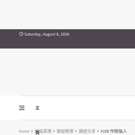
Skip to content
Saturday, August 8, 2026
主
Vine Media
葡萄樹傳媒
Home
認識真理
聖經教導
講道分享
#208 作剛強人
頁