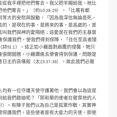
能從我手裡把他們奪去。我父把羊賜給我，祂比
們奪去。」（約10:28-29）。「比萬有都
何等大的安慰與鼓勵，「因為我深信無論是死，
能的，是現在的事，是將來的事，是高處的，是
能叫我們與神的愛隔絕；這愛是在我們的主基督
。神會保護我們，使我們得到保障，「住在至高者隱
詩91:1），這正如小雞面對麻鷹的侵襲，牠只
會張開翅膀，小雞鑽進去便會得到保護，問題是
主的哀嘆般（太23:37-38），故此我們必需
人均有一位守護天使守護著他，我們會以為這是
何給我們啟迪呢？「耶和華的使者在敬畏祂的人
4:7）。有陣子我們以為自己是孤軍作戰，其實神
營保護我們，這些使者是有大能力的天使，即使