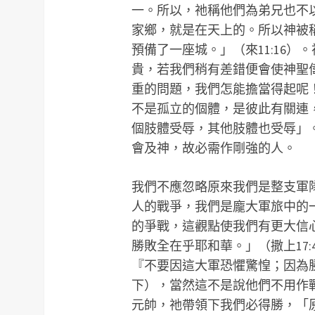
一。所以，祂稱他們為弟兄也不以
家鄉，就是在天上的。所以神被
預備了一座城。」（來11:16
貴，若我們稍有差錯便會使神聖
重的問題，我們怎能擔當得起呢
不是孤立的個體，是彼此有關連
個肢體受辱，其他肢體也受辱」
會及神，故必需作剛強的人。
我們不應忽略原來我們是整支軍
人的戰爭，我們是龐大軍旅中的
的爭戰，這觀點使我們有更大信
勝敗全在乎耶和華。」（撒上17
『不要因這大軍恐懼驚惶；因為勝
下），當然這不是說他們不用作
元帥，祂帶領下我們必得勝，「