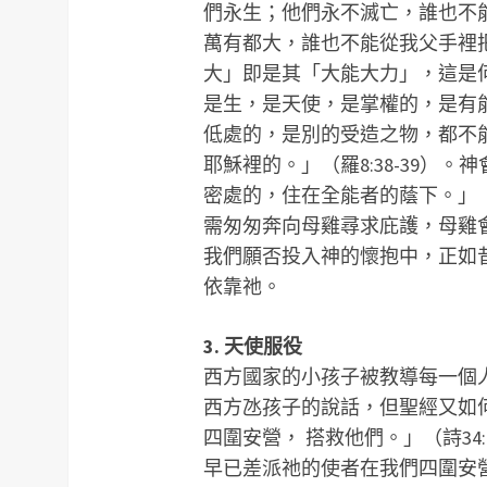
們永生；他們永不滅亡，誰也不
萬有都大，誰也不能從我父手裡把他
大」即是其「大能大力」，這是
是生，是天使，是掌權的，是有
低處的，是別的受造之物，都不
耶穌裡的。」（羅8:38-39）
密處的，住在全能者的蔭下。」（
需匆匆奔向母雞尋求庇護，母雞
我們願否投入神的懷抱中，正如昔日
依靠祂。
3. 天使服役
西方國家的小孩子被教導每一個
西方氹孩子的說話，但聖經又如
四圍安營， 搭救他們。」（詩3
早已差派祂的使者在我們四圍安