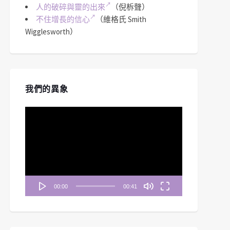
人的破碎與靈的出來
（倪柝聲）
不住增長的信心
（維格氏 Smith
Wigglesworth）
我們的異象
視
訊
播
放
器
00:00
00:41