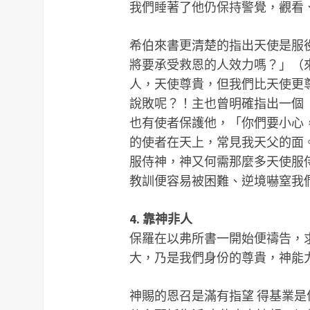
我們睡著了他仍保持警覺，觀看
希伯來書更清楚的指出天使是服
將要承受救恩的人效力嗎？」（來
人，天使尊貴，但我們比天使更
說敗呢？！主也曾明確指出一個
也有使者保護他，「你們要小心
的使者在天上，常見我天父的面。
服侍神，神又何需那麼多天使服
教訓便容易被困難、逆境嚇窒我
4. 靠神非人
保羅在以弗所書一開始便禱告，
大，乃是我們身份的尊貴，神能力的
神賜的恩召是滿有指望 得基業是