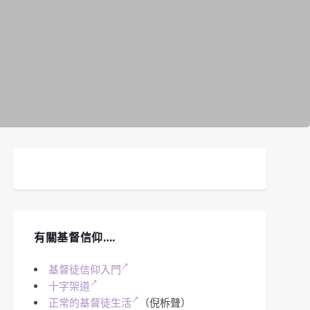
有關基督信仰….
基督徒信仰入門
十字架道
正常的基督徒生活
（倪柝聲）