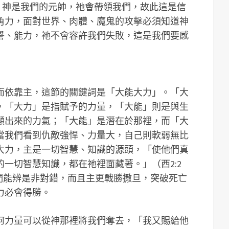
），神是我們的元帥，祂會帶領我們，故此這是信
角力，面對世界、肉體、魔鬼的攻擊必須知道神
譽、能力，祂不會容許我們失敗，這是我們要感
而依靠主，這節的關鍵詞是「大能大力」。「大
，「大力」是指賦予的力量，「大能」則是與生
顯出來的力氣；「大能」是潛在於那裡，而「大
當我們看到仇敵強悍、力量大，自己則軟弱無比
大力，主是一切智慧、知識的源頭，「使他們真
一切智慧知識，都在祂裡面藏著。」（西2:2
我們能辨是非對錯，而且主更戰勝撒旦，突破死亡
力必會得勝。
何力量可以從神那裡將我們奪去，「我又賜給他