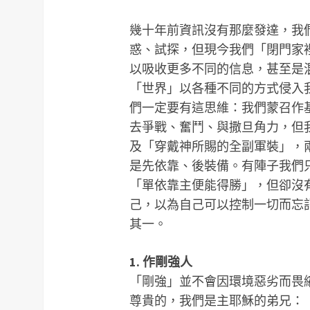
幾十年前資訊沒有那麼發達，我
惑、試探，但現今我們「閉門家
以吸收更多不同的信息，甚至是
「世界」以各種不同的方式侵入
們一定要有這思維：我們蒙召作
去爭戰、奮鬥、與撒旦角力，但
及「穿戴神所賜的全副軍裝」，
是先依靠、後裝備。有陣子我們
「單依靠主便能得勝」，但卻沒
己，以為自己可以控制一切而忘
其一。
1. 作剛強人
「剛強」並不會因環境惡劣而畏
尊貴的，我們是主耶穌的弟兄：