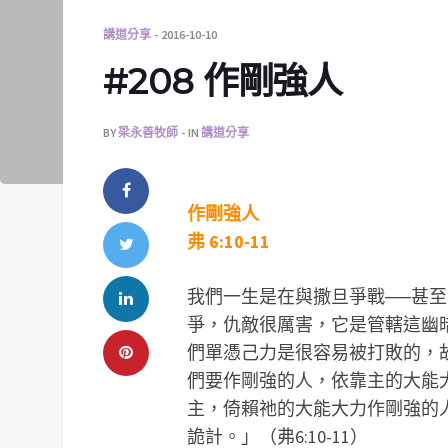
講道分享
2016-10-10
#208 作剛強人
BY
梁永善牧師
IN
講道分享
作剛強人
弗 6:10-11
我們一生是在與撒旦爭戰──甚
爭，仇敵很厲害，它是管轄這幽
們單憑己力是很容易被打敗的，
們要作剛強的人，依靠主的大能
主，倚賴祂的大能大力作剛強的
詭計。」（弗6:10-11）