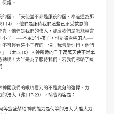
、保護。
役的靈，「天使豈不都是服役的靈、奉差遣為那
1:14），他們是服侍我們這些已承受救恩的
尊貴，他們是我們的僕人，那麼我們是怎能輕言
「小子」──不單是小孩子，也是被看輕的人──
，不可輕看這小子裡的一個；我告訴你們，他們
」（太18:10）。神所造的千千萬萬天使不是單
侍祂呢！大半是為了服侍我們，若我們忽略了這
們。
求神開我們的眼睛看到的不是魔鬼的強悍、力
浩大（弗1:17-23），禱告內容是：
何等豐盛榮耀 神的能力是何等的浩大 大能大力