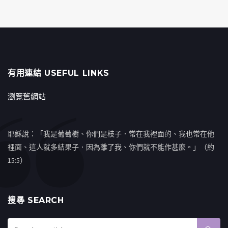
有用連結 USEFUL LINKS
瀏覽舊網站
耶穌說：「我是葡萄樹、你們是枝子．常在我裡面的、我也常在他
裡面、這人就多結果子．因為離了我、你們就不能作甚麼。」（約
15:5）
搜㝷 SEARCH