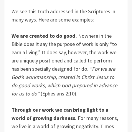
We see this truth addressed in the Scriptures in
many ways. Here are some examples:
We are created to do good.
Nowhere in the
Bible does it say the purpose of work is only “to
earn a living.” It does say, however, the work we
are uniquely positioned and called to perform
has been specially designed for do.
“For we are
God’s workmanship, created in Christ Jesus to
do good works, which God prepared in advance
for us to do”
(Ephesians 2:10).
Through our work we can bring light to a
world of growing darkness.
For many reasons,
we live in a world of growing negativity. Times