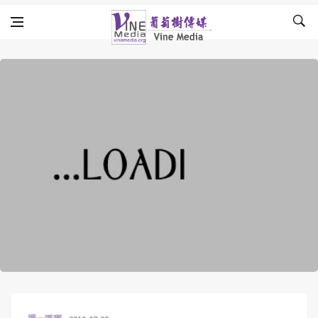
Skip to content
Vine Media
葡萄樹傳媒