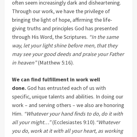
often seem increasingly dark and disheartening.
Through our work, we have the privilege of
bringing the light of hope, affirming the life-
giving truths and principles God has presented
through His Word, the Scriptures.
“In the same
way, let your light shine before men, that they
may see your good deeds and praise your Father
in heaven”
(Matthew 5:16).
We can find fulfillment in work well
done.
God has entrusted each of us with
specific, unique talents and abilities. In doing our
work – and serving others – we also are honoring
Him.
“Whatever your hand finds to do, do it with
all your might…”
(Ecclesiastes 9:10).
“Whatever
you do, work at it with all your heart, as working