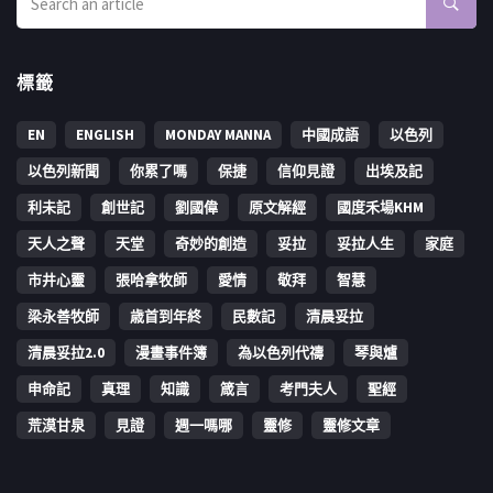
標籤
EN
ENGLISH
MONDAY MANNA
中國成語
以色列
以色列新聞
你累了嗎
保捷
信仰見證
出埃及記
利未記
創世記
劉國偉
原文解經
國度禾場KHM
天人之聲
天堂
奇妙的創造
妥拉
妥拉人生
家庭
市井心靈
張哈拿牧師
愛情
敬拜
智慧
梁永善牧師
歳首到年終
民數記
清晨妥拉
清晨妥拉2.0
漫畫事件簿
為以色列代禱
琴與爐
申命記
真理
知識
箴言
考門夫人
聖經
荒漠甘泉
見證
週一嗎哪
靈修
靈修文章