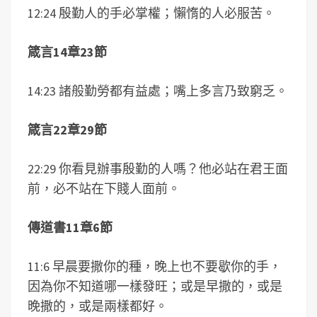
12:24 殷勤人的手必掌權；懶惰的人必服苦。
箴言
14
章
23
節
14:23 諸般勤勞都有益處；嘴上多言乃致窮乏。
箴言
22
章
29
節
22:29 你看見辦事殷勤的人嗎？他必站在君王面
前，必不站在下賤人面前。
傳道書
11
章6節
11:6 早晨要撒你的種，晚上也不要歇你的手，
因為你不知道哪一樣發旺；或是早撒的，或是
晚撒的，或是兩樣都好。