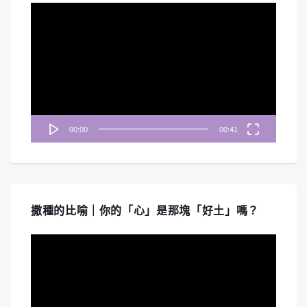
視
訊
播
放
器
00:00
00:41
撒種的比喻｜你的「心」是那塊「好土」嗎？
視
訊
播
放