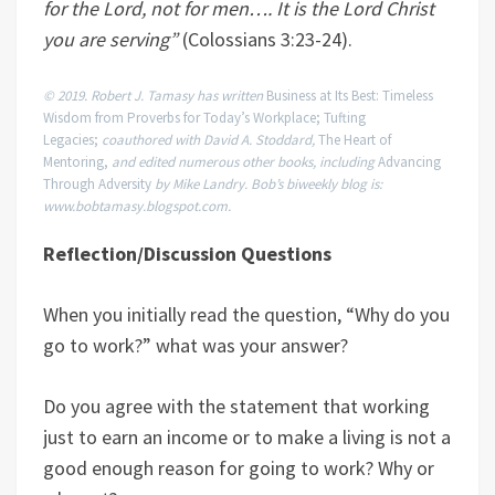
for the Lord, not for men…. It is the Lord Christ
you are serving”
(Colossians 3:23-24).
© 2019. Robert J. Tamasy has written
Business at Its Best: Timeless
Wisdom from Proverbs for Today’s Workplace; Tufting
Legacies;
coauthored with David A. Stoddard,
The Heart of
Mentoring,
and edited numerous other books, including
Advancing
Through Adversity
by Mike Landry. Bob’s biweekly blog is:
www.bobtamasy.blogspot.com.
Reflection/Discussion Questions
When you initially read the question, “Why do you
go to work?” what was your answer?
Do you agree with the statement that working
just to earn an income or to make a living is not a
good enough reason for going to work? Why or