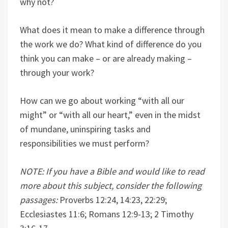
why not?
What does it mean to make a difference through
the work we do? What kind of difference do you
think you can make – or are already making –
through your work?
How can we go about working “with all our
might” or “with all our heart,” even in the midst
of mundane, uninspiring tasks and
responsibilities we must perform?
NOTE: If you have a Bible and would like to read
more about this subject, consider the following
passages:
Proverbs 12:24, 14:23, 22:29;
Ecclesiastes 11:6; Romans 12:9-13; 2 Timothy