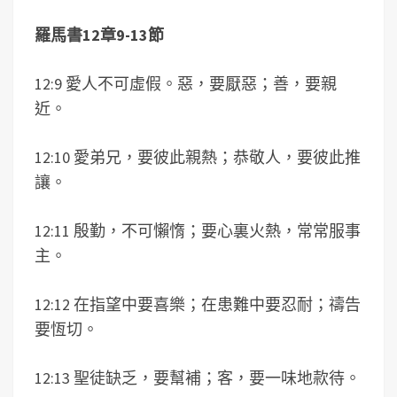
羅馬書
12
章
9-13
節
12:9 愛人不可虛假。惡，要厭惡；善，要親
近。
12:10 愛弟兄，要彼此親熱；恭敬人，要彼此推
讓。
12:11 殷勤，不可懶惰；要心裏火熱，常常服事
主。
12:12 在指望中要喜樂；在患難中要忍耐；禱告
要恆切。
12:13 聖徒缺乏，要幫補；客，要一味地款待。