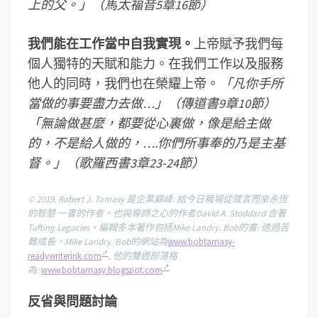
上的父。」（馬太福音
5
章16節
）
我們能在工作當中自我實現。
上帝賦予我們每
個人獨特的天賦和能力。在我們工作以及服務
他人的同時，我們也在榮耀上帝。
「
凡你手所
當做的事要盡力去做…」（傳道書
9
章10節
）
「無論做甚麼，都要從心裏做，像是給主做
的，不是給人做的，….你們所事奉的乃是主基
督。」（歌羅西書
3
章
23-24
節
）
© 2019. Robert J. Tamasy
是企業巔峰: 給今日職場從箴言而來永恆
的智慧 一書的作者。也與導師之心的作者David A. Stoddard 合著
Tufting Legacies。編輯多本著作包括Mike Landry. Bob的書: 透過苦
難成長。Mike Landry. Bob的網站為
www.bobtamasy-
readywriterink.com
,
他的雙週部落格
為:
www.bobtamasy.blogspot.com
反省與問題討論