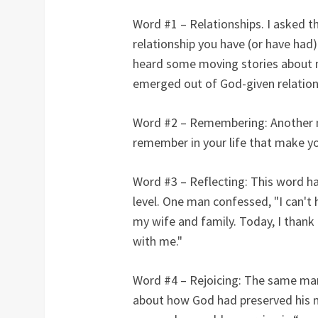
Word #1 – Relationships. I asked th
relationship you have (or have had
heard some moving stories about ma
emerged out of God-given relation
Word #2 – Remembering: Another 
remember in your life that make yo
Word #3 – Reflecting: This word h
level. One man confessed, "I can't 
my wife and family. Today, I thank
with me."
Word #4 – Rejoicing: The same man
about how God had preserved his ma