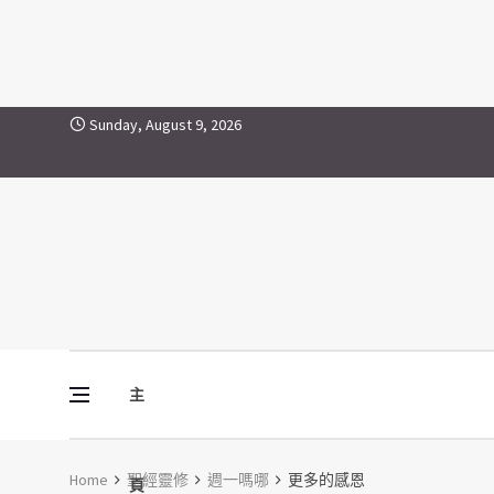
Skip to content
Sunday, August 9, 2026
主
Vine Media
葡萄樹傳媒
Home
聖經靈修
週一嗎哪
更多的感恩
頁