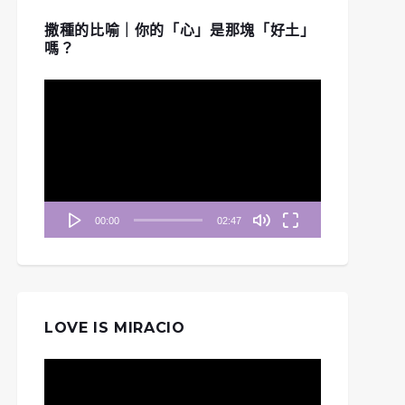
撒種的比喻｜你的「心」是那塊「好土」
嗎？
視
訊
播
放
器
00:00
02:47
LOVE IS MIRACIO
視
訊