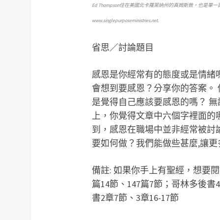
Ed Thompson住在美國北卡羅萊納州的真姆斯敦，也是
www.singlepurposeministries.net.
省思／討論題目
感恩是你經常有的態度或是情緒
會想到要感恩？分享你的答案。
是覺得自己應該要感恩的嗎？ 
上，你覺得文章中六個字裡面的
到，感恩在職場中並非經常被討
要如何做？我們能做些甚麼,讓
備註: 如果你手上有聖經，想要
篇14節、147篇7節；哥林多後書
書2章7節、3章16-17節