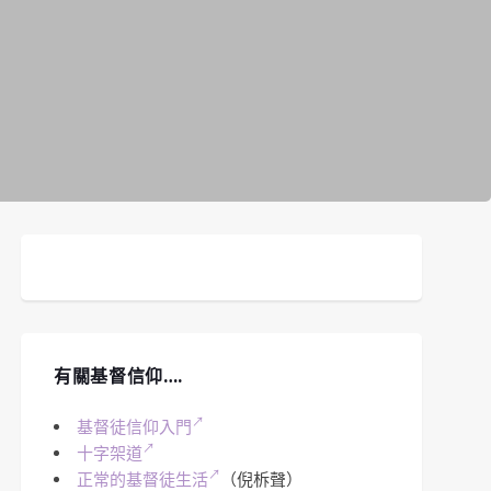
有關基督信仰….
基督徒信仰入門
十字架道
正常的基督徒生活
（倪柝聲）