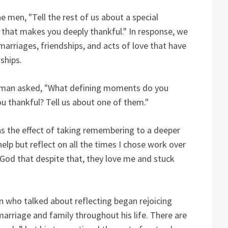
e men, "Tell the rest of us about a special
) that makes you deeply thankful." In response, we
rriages, friendships, and acts of love that have
ships.
man asked, "What defining moments do you
u thankful? Tell us about one of them."
as the effect of taking remembering to a deeper
help but reflect on all the times I chose work over
 God that despite that, they love me and stuck
 who talked about reflecting began rejoicing
rriage and family throughout his life. There are