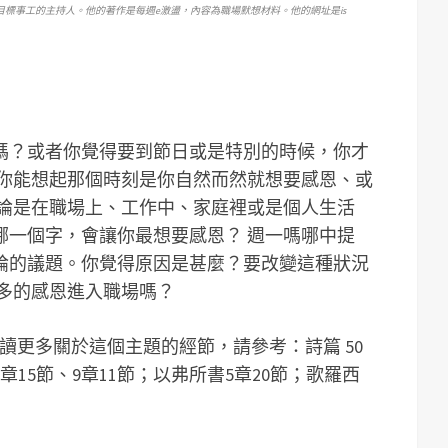
單一目標事工的主持人。他的著作是每週e激盪，內容為職場默想材料。他的網址是is
嗎？或者你覺得要到節日或是特別的時候，你才
 你能想起那個時刻是你自然而然就想要感恩、或
無論是在職場上、工作中、家庭裡或是個人生活
哪一個字，會讓你最想要感恩？ 週一嗎哪中提
論的議題。你覺得原因是甚麼？要改變這種狀況
更多的感恩進入職場嗎？
閱讀更多關於這個主題的經節，請參考：詩篇 50
4章15節、9章11節；以弗所書5章20節；歌羅西