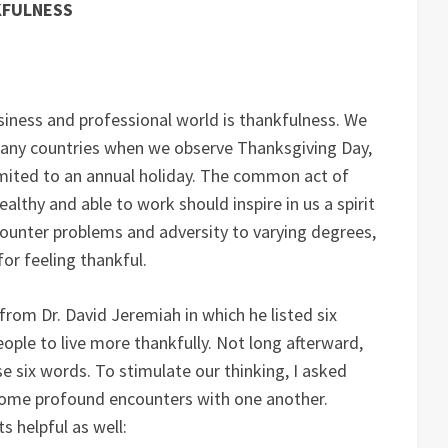
KFULNESS
usiness and professional world is thankfulness. We
 many countries when we observe Thanksgiving Day,
imited to an annual holiday. The common act of
lthy and able to work should inspire in us a spirit
ounter problems and adversity to varying degrees,
for feeling thankful.
om Dr. David Jeremiah in which he listed six
ple to live more thankfully. Not long afterward,
e six words. To stimulate our thinking, I asked
 some profound encounters with one another.
s helpful as well: