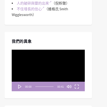
人的破碎與靈的出來
（倪柝聲）
不住增長的信心
（維格氏 Smith
Wigglesworth）
我們的異象
視
訊
播
放
器
00:00
00:41