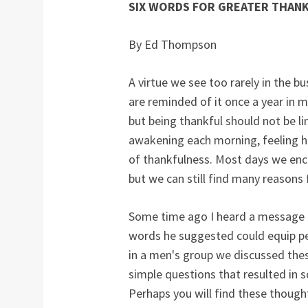
SIX WORDS FOR GREATER THAN
By Ed Thompson
A virtue we see too rarely in the b
are reminded of it once a year in
but being thankful should not be l
awakening each morning, feeling hea
of thankfulness. Most days we enc
but we can still find many reasons 
Some time ago I heard a message fr
words he suggested could equip peo
in a men's group we discussed thes
simple questions that resulted in
Perhaps you will find these thought