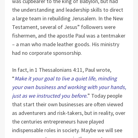
was cupbearer to the king of Babylon, but had
the understanding and leadership skills to direct
a large team in rebuilding Jerusalem. In the New
Testament, several of Jesus” followers were
fishermen, and the apostle Paul was a tentmaker
– a man who made leather goods. His ministry
had no corporate sponsorship.
In fact, in 1 Thessalonians 4:11, Paul wrote,
“
Make it your goal to live a quiet life, minding
your own business and working with your hands,
just as we instructed you before.
” Today people
that start their own businesses are often viewed
as adventurers and risk-takers, but in reality, over
the centuries entrepreneurs have played
indispensable roles in society. Maybe we will see