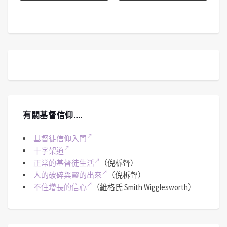
有關基督信仰….
基督徒信仰入門
十字架道
正常的基督徒生活
（倪柝聲）
人的破碎與靈的出來
（倪柝聲）
不住增長的信心
（維格氏 Smith Wigglesworth）