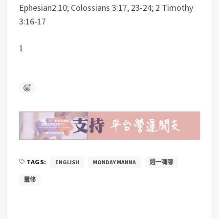
Ephesian2:10; Colossians 3:17, 23-24; 2 Timothy
3:16-17
1
TAGS:
ENGLISH
MONDAY MANNA
週一嗎哪
靈修