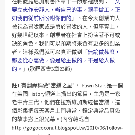
在帖撒羅尼加前書四章十一節那裡說到：「
又
要立志作安靜人，辦自己的事，親手做工，正
如我們從前所吩咐你們的
」。在今天創業的人
被視為冒險家或是勇於冒險的人，但事實上，
好幾世紀以來，創業者在社會上扮演著不可或
缺的角色。我們可以預期將來會有更多的創業
者，這樣我們就可以真正做到「
無論做甚麼，
都要從心裏做，像是給主做的，不是給人做
的。
」(歌羅西書3章23節)
註1:有翻譯稱做”當鋪之星”， Pawn Stars是一個
在美國History頻道上播出的節目，主角是一家
老中青三代，他們在拉斯維加斯經營當舖，這
個影集把每天客戶上門典當、鑑定典當品真偽
的故事搬上銀光幕。(內容轉載自
http://gogococonut.blogspot.tw/2010/06/follow-