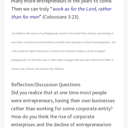
many more entrepreneurs in the years to come.
Then we can truly “
work as for the Lord, rather
than for men
” (Colossians 3:23).
Jim Mathis is the owner of a photography studio in Overland Park, Kansas, specializing in
executive, commercial and theatrical portraits, and operates a school of photography. Jim
is the author of High Performance Cameras for Ordinary People, a book on digital
photography. He formerly was a coffee shop manager and executive director of CBMC in
Kansas City, Kansas and Kansas City, Missouri.
Reflection/Discussion Questions
Did you realize that at one time most people
were entrepreneurs, having their own businesses
rather than working for some corporate entity?
How do you think the rise of corporate
enterprises and the decline of entrepreneurism