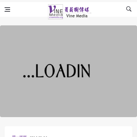
Skip to content
Vine Media
葡萄樹傳媒