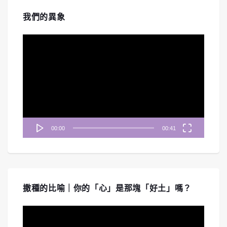
我們的異象
視
訊
播
放
器
00:00
00:41
撒種的比喻｜你的「心」是那塊「好土」嗎？
視
訊