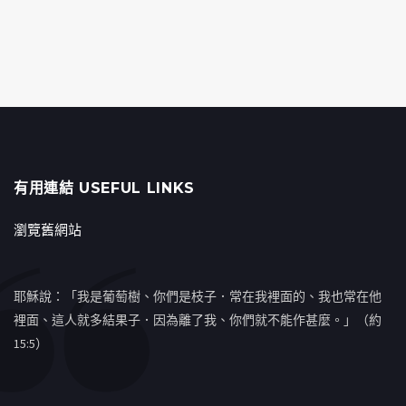
有用連結 USEFUL LINKS
瀏覽舊網站
耶穌說：「我是葡萄樹、你們是枝子．常在我裡面的、我也常在他
裡面、這人就多結果子．因為離了我、你們就不能作甚麼。」（約
15:5）