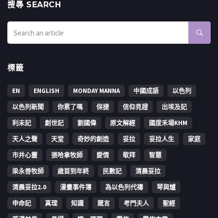
搜㝷 SEARCH
標籤
EN
ENGLISH
MONDAY MANNA
中國成語
以色列
以色列新聞
你累了嗎
保捷
信仰見證
出埃及記
利未記
創世記
劉國偉
原文解經
國度禾場KHM
天人之聲
天堂
奇妙的創造
妥拉
妥拉人生
家庭
市井心靈
張哈拿牧師
愛情
敬拜
智慧
梁永善牧師
歳首到年終
民數記
清晨妥拉
清晨妥拉2.0
漫畫事件簿
為以色列代禱
琴與爐
申命記
真理
知識
箴言
考門夫人
聖經