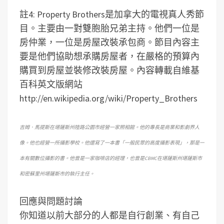
註4: Property Brothers是加拿大的電視真人秀節
目。主要由一對雙胞胎兄弟主持。他們一位是
房仲業，一位是房屋改裝承包商。節目內容主
要是他們協助想承購房屋者，在嚴格的預算內
購買到房屋並裝修改裝房屋。內容轉載自維基
百科英文版網站
http://en.wikipedia.org/wiki/Property_Brothers
吉姆．馬提斯在堪薩斯州陸路公園市經營一家照相館。他的專長是商業和影劇界人
像。他也經營一所攝影學校。他還寫了一本書「一般民眾的高度攝影表現」，那是一
本有關數位攝影的書。他曾是一家咖啡店的經理，也曾是CBMC在堪薩斯州堪薩斯市
和密蘇里州堪薩斯市的執行主任。
回應與問題討論
你知道以前大部分的人都是自行創業、有自己