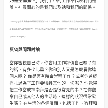
乃是主基督。
」
我們手中的工作不代表我們是
誰。神最關心的是我們以及祂和我們的關係。
Jim Langley
從事人壽健康保險業已經超過30年了。最近幾年，他熱心於將自己與神的關係書寫出來，目的
是要鼓勵其他人更加親近神。他也是CBMC的長期會員，在2014年時，他開始寫作「四分衛策略」(Fourth
Quarter Strategies)。
反省與問題討論
當你審視自己時，你會用工作評價自己嗎？有
的話，有多少比重？你和別人又是怎麼看你這
個人呢？ 你是否有時會崇拜工作？或者你曾經
掙扎過為了工作要犧牲其他的一切呢？ 你覺得
把工作當成神崇拜是否是很常見的事？在你觀
察自己或其他人的生活時，這樣的狀況很常發
生嗎？ 在生活的各個層面，包括工作、敬拜和