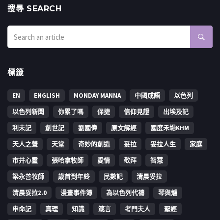
搜㝷 SEARCH
標籤
EN
ENGLISH
MONDAY MANNA
中國成語
以色列
以色列新聞
你累了嗎
保捷
信仰見證
出埃及記
利未記
創世記
劉國偉
原文解經
國度禾場KHM
天人之聲
天堂
奇妙的創造
妥拉
妥拉人生
家庭
市井心靈
張哈拿牧師
愛情
敬拜
智慧
梁永善牧師
歳首到年終
民數記
清晨妥拉
清晨妥拉2.0
漫畫事件簿
為以色列代禱
琴與爐
申命記
真理
知識
箴言
考門夫人
聖經