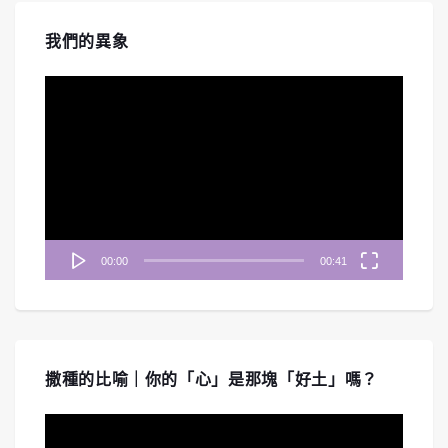
我們的異象
視
訊
播
放
器
00:00
00:41
撒種的比喻｜你的「心」是那塊「好土」嗎？
視