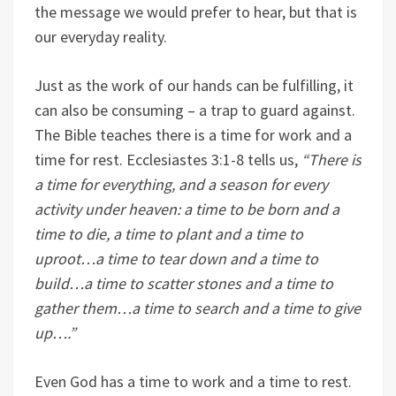
the message we would prefer to hear, but that is
our everyday reality.
Just as the work of our hands can be fulfilling, it
can also be consuming – a trap to guard against.
The Bible teaches there is a time for work and a
time for rest. Ecclesiastes 3:1-8 tells us,
“There is
a time for everything, and a season for every
activity under heaven: a time to be born and a
time to die, a time to plant and a time to
uproot…a time to tear down and a time to
build…a time to scatter stones and a time to
gather them…a time to search and a time to give
up….”
Even God has a time to work and a time to rest.