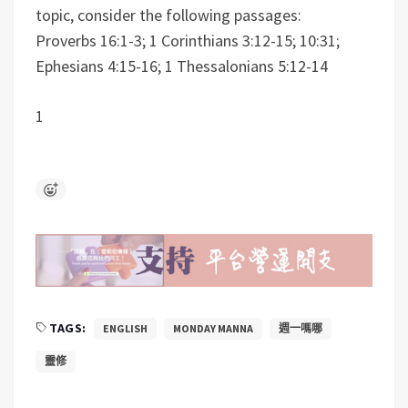
topic, consider the following passages:
Proverbs 16:1-3; 1 Corinthians 3:12-15; 10:31;
Ephesians 4:15-16; 1 Thessalonians 5:12-14
1
TAGS:
ENGLISH
MONDAY MANNA
週一嗎哪
靈修