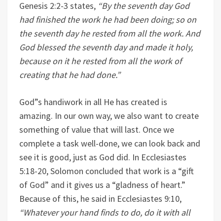
Genesis 2:2-3 states,
“By the seventh day God
had finished the work he had been doing; so on
the seventh day he rested from all the work. And
God blessed the seventh day and made it holy,
because on it he rested from all the work of
creating that he had done.”
God”s handiwork in all He has created is
amazing. In our own way, we also want to create
something of value that will last. Once we
complete a task well-done, we can look back and
see it is good, just as God did. In Ecclesiastes
5:18-20, Solomon concluded that work is a “gift
of God” and it gives us a “gladness of heart.”
Because of this, he said in Ecclesiastes 9:10,
“Whatever your hand finds to do, do it with all