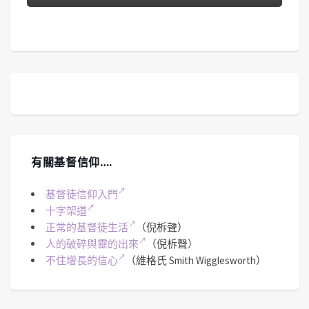
有關基督信仰….
基督徒信仰入門
十字架道
正常的基督徒生活
（倪柝聲）
人的破碎與靈的出來
（倪柝聲）
不住增長的信心
（維格氏 Smith Wigglesworth）