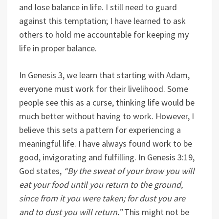
and lose balance in life. I still need to guard
against this temptation; I have learned to ask
others to hold me accountable for keeping my
life in proper balance.
In Genesis 3, we learn that starting with Adam,
everyone must work for their livelihood. Some
people see this as a curse, thinking life would be
much better without having to work. However, I
believe this sets a pattern for experiencing a
meaningful life. I have always found work to be
good, invigorating and fulfilling. In Genesis 3:19,
God states,
“By the sweat of your brow you will
eat your food until you return to the ground,
since from it you were taken; for dust you are
and to dust you will return.”
This might not be