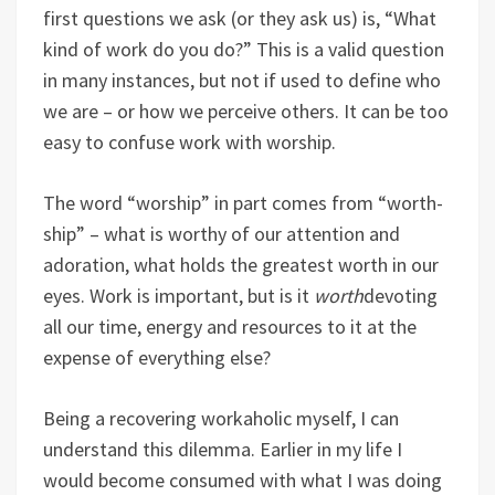
first questions we ask (or they ask us) is, “What
kind of work do you do?” This is a valid question
in many instances, but not if used to define who
we are – or how we perceive others. It can be too
easy to confuse work with worship.
The word “worship” in part comes from “worth-
ship” – what is worthy of our attention and
adoration, what holds the greatest worth in our
eyes. Work is important, but is it
worth
devoting
all our time, energy and resources to it at the
expense of everything else?
Being a recovering workaholic myself, I can
understand this dilemma. Earlier in my life I
would become consumed with what I was doing