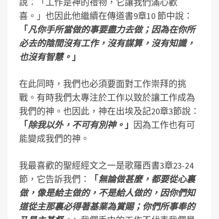
說：「工作是神的禮物，它讓我們滿心歡
喜。」也因此他繼續在傳道書9章10 節中說：
「
凡你手所當做的事要盡力去做；因為在你所
必去的陰間沒有工作，沒有謀算，沒有知識，
也沒有智慧。
」
在此同時，我們也必須要面對工作崇拜的挑
戰。有時我們太專注於工作以致於讓工作成為
我們的神。也因此，神在出埃及記20章3節說：
「
除我以外，不可有別神。
」
因為工作也有可
能變成我們的神。
我最喜歡的聖經經文之一是歌羅西書3章23-24
節，它告訴我們：
「
無論做甚麼，都要從心裏
做，像是給主做的，不是給人做的，因你們知
道從主那裏必得著基業為賞賜；你們所事奉的