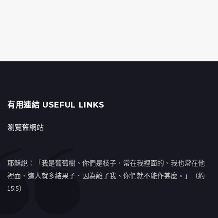
有用連結 USEFUL LINKS
瀏覽舊網站
耶穌說：「我是葡萄樹、你們是枝子．常在我裡面的、我也常在他
裡面、這人就多結果子．因為離了我、你們就不能作甚麼。」（約
15:5）