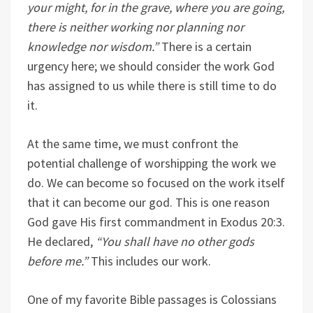
your might, for in the grave, where you are going,
there is neither working nor planning nor
knowledge nor wisdom.”
There is a certain
urgency here; we should consider the work God
has assigned to us while there is still time to do
it.
At the same time, we must confront the
potential challenge of worshipping the work we
do. We can become so focused on the work itself
that it can become our god. This is one reason
God gave His first commandment in Exodus 20:3.
He declared,
“You shall have no other gods
before me.”
This includes our work.
One of my favorite Bible passages is Colossians