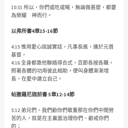
10:31 所以，你們或吃或喝，無論做甚麼，都要
為榮耀 神而行。
以弗所書4章15-16節
4:15 惟用愛心說誠實話，凡事長進，連於元首
基督，
4:16 全身都靠他聯絡得合式，百節各按各職，
照著各體的功用彼此相助，便叫身體漸漸增
長，在愛中建立自己。
帖撒羅尼迦前書 5章12-14節
5:12 弟兄們，我們勸你們敬重那在你們中間勞
苦的人，就是在主裏面治理你們、勸戒你們
的；