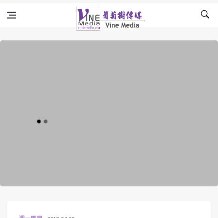
Skip to content
Vine Media
葡萄樹傳媒