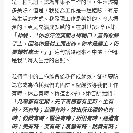
是一種咒詛，認為如果不工作的話，生活該有
多美好。但是，我認為工作是一種體驗、有意
義生活的方式。我發現工作是美好的、令人振
奮的，更是充滿成就感的。在創世記3章19節
「
神說：「你必汗流滿面才得糊口，直到你歸
了土，因為你是從土而出的。你本是塵土，仍
要歸於塵土。」
」
這句話聽起來不中聽，但卻
是我們每天生活的寫照。
我們手中的工作能帶給我們成就感，卻也要防
範它成為消耗我們的陷阱。聖經教導我們工作
有時，休息有時。傳道書3章1-8節告訴我們：
「
凡事都有定期，天下萬務都有定時。生有
時，死有時；栽種有時，拔出所栽種的也有
時；殺戮有時，醫治有時；拆毀有時，建造有
時；哭有時，笑有時；哀慟有時，跳舞有時；