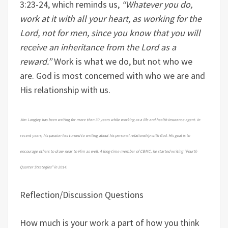
3:23-24, which reminds us,
“Whatever you do,
work at it with all your heart, as working for the
Lord, not for men, since you know that you will
receive an inheritance from the Lord as a
reward.”
Work is what we do, but not who we
are. God is most concerned with who we are and
His relationship with us.
Jim Langley has been writing for more than 30 years while working as a life and health insurance agent. In
recent years, his passion has turned to writing about his personal relationship with God. His goal is to
encourage others to draw near to Him as well. A long-time member of CBMC, he started writing “Fourth
Quarter Strategies” in 2014.
Reflection/Discussion Questions
How much is your work a part of how you think