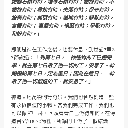
拋擲石頭有時，堆聚石頭有時；懷抱有時，不
懷抱有時；尋找有時，失落有時；保守有時，
捨棄有時；撕裂有時，縫補有時；靜默有時，
言語有時； 喜愛有時，恨惡有時；爭戰有時，
和好有時。
」
即便是神在工作之後，也要休息。創世記2章2-
3節說道：
「
到第七日， 神造物的工已經完
畢，就在第七日歇了他一切的工，安息了。神
賜福給第七日，定為聖日；因為在這日， 神
歇了他一切創造的工，就安息了。
」
神造天地萬物何等奇妙。我們也會想創造一些
有永恆價值的事物。當我們完成工作，我們也
可以像 神一樣，回頭看看自己做得如何。在傳
道書5章18-20節裡，所羅門王做了一個結論