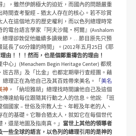
得』，雖然伊朗極大的迫近，而國內的問題嚴重
時間查考聖經 – 猶太人存在的核心。若不珍賞
太人在這個地方的歷史權利，而以色列總理時常
電台語言學家『阿夫沙龍‧柯爾』(Avshalom
經文，總理卻敦促他繼續多讀幾節，…節目原先只預
長了60分鐘的時間」。(2012年五月25日《耶
的理由！！！然而，也是個鄭重禱告的理由！
nachem Begin Heritage Center) 都規
‧班古昂」及「比金」也都定期舉行查經團。藉
」總理正在為他自己及其百姓帶來美名。「
美名
美神
，「納坦雅胡」總理找時間讓他自己及這個
傳達給每位跟隨其行動之人的信息。他說: 「班
個國家 – 世俗及宗教人士、年輕及年老的人、
存在的基礎。它聯合猶太人，就如它在每個世代
礎，還是地圖及指南真。」
當世上其他的領導者
及一些全球的語言，以色列的總理引用的是神的