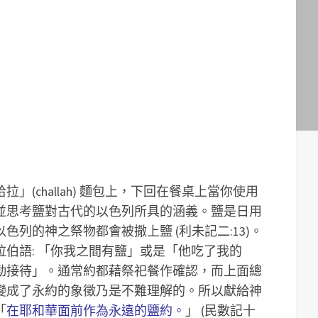
(challah) 麵包上，下回在餐桌上當你使用
並思考鹽對古代的以色列所具的涵義。鹽是日用
列的神之祭物都會被撒上鹽 (利未記二:13)。
伯語: 「你我之間有鹽」或是「他吃了我的
勤接待」。通常約都藉祭祀餐作確認，而上面總
變成了永約的象徵乃是不難理解的。所以獻給神
「
在耶和華面前作為永遠的鹽約。
」 (民數記十