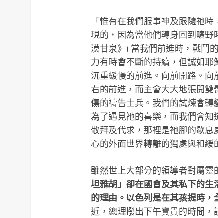
「惟有在我們服事神及跟隨祂時
現的，因為當他們轉身回到曠野
漠甘泉》) 當我們前進時，戰鬥
力有時會不斷的持續，但誠如耶穌
沉重緩慢的前進。向前開路。向前
右的前進，而主會大大地張開雙
傷的禱告士兵。我們的試煉會轉
為了遇見祂的喜樂，而我們會知道
敬拜及代求，那裡是祂腳的歇息
心的外面世界轉離的獨處與和緩
雖然世上大部分的領導者對屬靈
坦雅胡」卻在國會及其私下的生
的理由。以色列是在其孩提時，
近，總理撥出下午寶貴的時間，