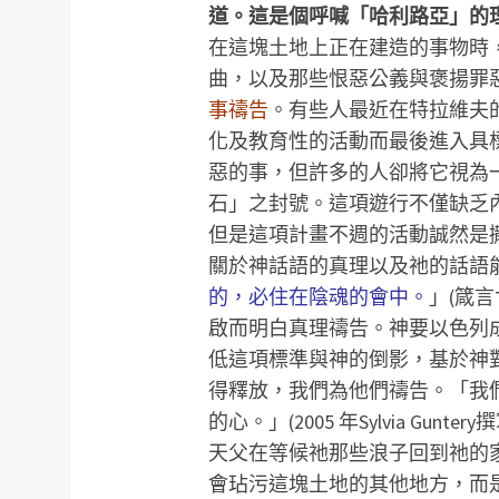
道。這是個呼喊「哈利路亞」的
在這塊土地上正在建造的事物時
曲，以及那些恨惡公義與褒揚罪
事禱告
。有些人最近在特拉維夫
化及教育性的活動而最後進入具
惡的事，但許多的人卻將它視為
石」之封號。這項遊行不僅缺乏
但是這項計畫不週的活動誠然是
關於神話語的真理以及祂的話語
的，必住在陰魂的會中。
」(箴言
啟而明白真理禱告。神要以色列
低這項標準與神的倒影，基於神
得釋放，我們為他們禱告。「我
的心。」(2005 年Sylvia Guntery撰
天父在等候祂那些浪子回到祂的
會玷污這塊土地的其他地方，而