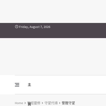
Skip to content
Friday, August 7, 2026
主
Vine Media
葡萄樹傳媒
Home
聖經靈修
守望代禱
警醒守望
頁