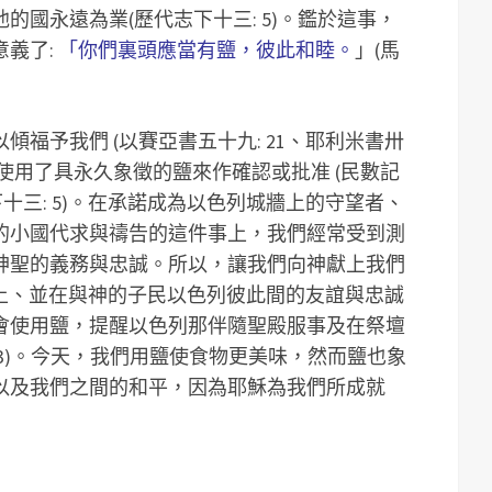
了他的國永遠為業(歷代志下十三: 5)。鑑於這事，
意義了:
「你們裏頭應當有鹽，彼此和睦。
」(馬
福予我們 (以賽亞書五十九: 21、耶利米書卅
永約，使用了具永久象徵的鹽來作確認或批准 (民數記
志下十三: 5)。在承諾成為以色列城牆上的守望者、
的小國代求與禱告的這件事上，我們經常受到測
神聖的義務與忠誠。所以，讓我們向神獻上我們
事上、並在與神的子民以色列彼此間的友誼與忠誠
會使用鹽，提醒以色列那伴隨聖殿服事及在祭壇
13)。今天，我們用鹽使食物更美味，然而鹽也象
以及我們之間的和平，因為耶穌為我們所成就