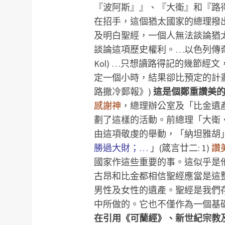
『波阿斯』』、『大衛』和『路
在招手，這個猶太國家的總理撥出
及明白聖經，一個人無法談論猶
談論這項歷史權利。…以色列傳奇的
Kol) …只想讀路得記的幾節
定一個小時，結果卻比預定的計畫延
路撒冷郵報》)
這是個鄭重讚美
感謝神
，總理辦公室及「比金遺產中心」(Me
劃了這樣的活動。前總理「大衛
由這項敬虔的舉動，「納坦雅胡
勝過大財；…
」(箴言廿二: 1)
讚
國家作這些重要的事。這似乎是他
古昂和比金都相信聖經應當是這整
男性及女性的遺產。聖經是我們
中所做的。它也不僅作為一個基
在引用《可蘭經》、新世紀宗教