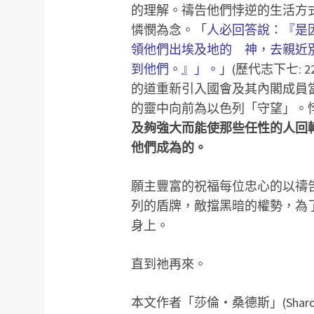
的理解。禱告他們悖逆的生活方
憐憫為念。「
人必回答說：『是
領他們出埃及地的 神，去親近
到他們。』」。
」(歷代志下七: 
的道重新引入國會及其內閣成員
的靈中向前為以色列「守望」。
及夠強大而能使那些任性的人回
他們成為的。
願主豐富的祝福每位忠心的以禱
列的盾牌，敵擋黑暗的權勢，為了
身上。
直到祂再來。
本文作者「莎倫‧桑德斯」(Sharon