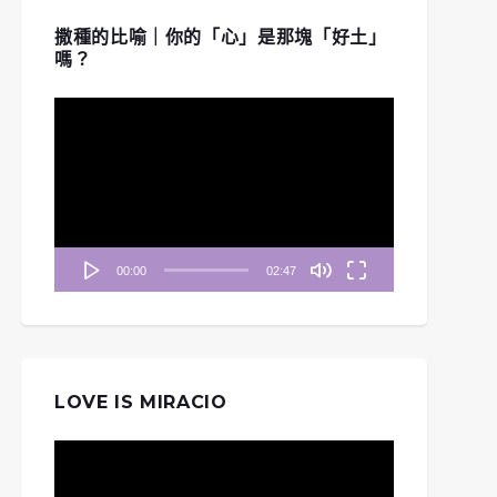
撒種的比喻｜你的「心」是那塊「好土」
嗎？
視
訊
播
放
器
00:00
02:47
LOVE IS MIRACIO
視
訊