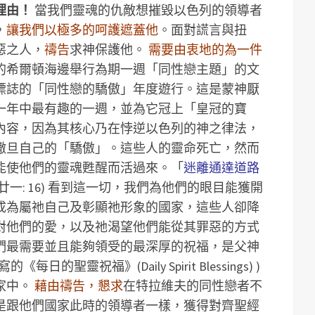
理由！
當我們靈魂的仇敵想摧毀以色列的領導者
，
讓我們以極多的呵護遮蓋他
。面對謊言與扭
惡之人，
禱告
求神保護他。
需要由衷地的為一件
的希爾頓海邊舉行為期一週「同性戀主題」的文
標誌的「同性戀的驕傲」年度遊行。這是蒙神厭
一年中最有趣的一週，並為它冠上「皇冠的寶
內容，因為其核心乃在悖逆以色列的神之律法，
撒旦自己的「驕傲」。這些人的靈命死亡，然而
能使他們的靈魂甦醒而活過來。「
迷離通達道路
廿一: 16) 看到這一切，我們為他們的眼目能獲開
成為屬祂自己及彰顯祂形象的國家，這些人卻降
對他們的愛，以及祂渴望他們能從其罪惡的方式
們最需要並且能夠領受的最深厚的祝福，是父神
寫的《每日的聖靈祝福》(Daily Spirit Blessings) )
家中。
藉由禱告，懇求
在特拉維夫的同性戀者不
是跟他們國家此時的領導者一樣，獲得對齊聖經