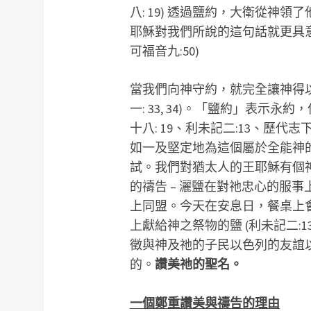
八: 19) 透過鹽約，大衛從神領
耶穌對我們所說的這句話就更具
可福音九:50)
當我們向神守約，就完全讓神得以傾
一: 33, 34)。「鹽約」表示
十八: 19、利未記二:13、歷代
如一及堅定地為這個屬於全能神
試。我們對猶太人的王耶穌有個
的禱告 – 灑鹽在對祂忠心的服
上同盟。今天在安息日，餐桌上
上獻給神之祭物的鹽 (利未記二:
徵與神及祂的子民以色列的友誼
的。
讚美祂的聖名。
一個鄭重讚美與禱告的理由