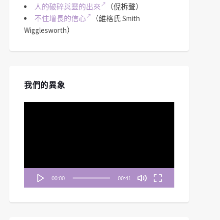
人的破碎與靈的出來
（倪柝聲）
不住增長的信心
（維格氏 Smith
Wigglesworth）
我們的異象
視
訊
播
放
器
00:00
00:41