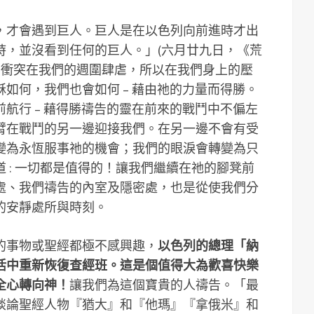
，才會遇到巨人。巨人是在以色列向前進時才出
時，並沒看到任何的巨人。」(六月廿九日，《荒
的衝突在我們的週圍肆虐，所以在我們身上的壓
如何，我們也會如何 – 藉由祂的力量而得勝。
航行 – 藉得勝禱告的靈在前來的戰鬥中不偏左
臂在戰鬥的另一邊迎接我們。在另一邊不會有受
變為永恆服事祂的機會；我們的眼淚會轉變為只
 : 一切都是值得的！讓我們繼續在祂的腳凳前
處、我們禱告的內室及隱密處，也是從使我們分
的安靜處所與時刻。
的事物或聖經都極不感興趣，
以色列的總理「納
活中重新恢復查經班。這是個值得大為歡喜快樂
全心轉向神！
讓我們為這個寶貴的人禱告。「最
談論聖經人物『猶大』和『他瑪』『拿俄米』和