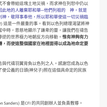
式不會帶給這塊土地災禍，而求神在列怒中仍以
因此地的人離棄耶和華─他們列祖的 神，就是
別神，敬拜事奉他，所以耶和華使這一切災禍臨
22) 這是一件嚴重的事。
看到以色列總理渴望將神
當中時，恩慈地顯示了謙卑的靈，讓我們在禱告
悖逆的世界極力地朝反方向移動。
惟有神夠有力
轉，而使這整個國家在祂裡面得以成為祂命定要
告與代禱羽翼背負以色列之人。感謝您成為以色
使公義的日頭(神兒子)照在這個具命定的民族
 Sanders) 是CFI 的共同創辦人並負責教導。