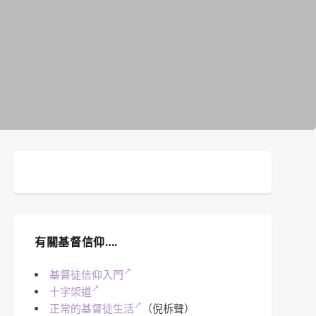
有關基督信仰….
基督徒信仰入門
十字架道
正常的基督徒生活
（倪柝聲）