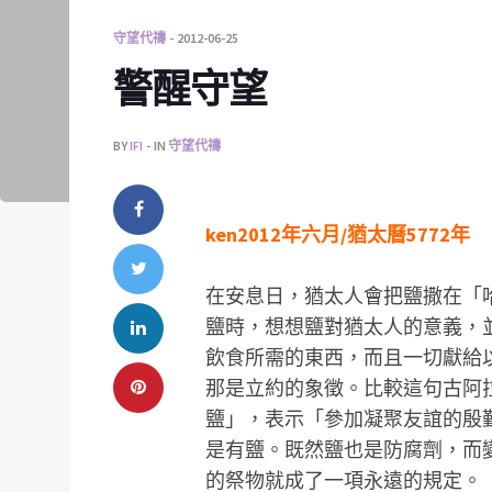
守望代禱
2012-06-25
警醒守望
BY
IFI
IN
守望代禱
ken2012年六月/猶太曆5772年
在安息日，猶太人會把鹽撒在「哈拉」
鹽時，想想鹽對猶太人的意義，
飲食所需的東西，而且一切獻給以色
那是立約的象徵。比較這句古阿拉
鹽」，表示「參加凝聚友誼的殷
是有鹽。既然鹽也是防腐劑，而
的祭物就成了一項永遠的規定。