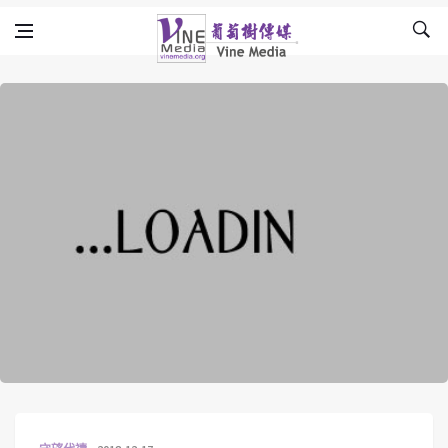
Skip to content
Vine Media
葡萄樹傳媒