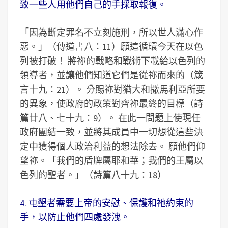
致一些人用他們自己的手採取報復。
「因為斷定罪名不立刻施刑，所以世人滿心作
惡。」（傳道書八：11）願這循環今天在以色
列被打破！ 將祢的戰略和戰術下載給以色列的
領導者，並讓他們知道它們是從祢而來的（箴
言十九：21）。 分賜祢對猶大和撒馬利亞所要
的異象，使政府的政策對齊祢最終的目標（詩
篇廿八、七十九：9）。 在此一問題上使現任
政府團結一致，並將其成員中一切想從這些決
定中獲得個人政治利益的想法除去。 願他們仰
望祢。「我們的盾牌屬耶和華；我們的王屬以
色列的聖者。」（詩篇八十九：18）
4. 屯墾者需要上帝的安慰、保護和祂約束的
手，以防止他們四處發洩。