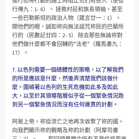
進行恐怖行動的路上時阻止他們有些人（使徒
行傳九：1- 6）。 拯救村莊和族長領袖，甚至
一些巴勒斯坦的政治人物（箴言廿一：1）。
開他們的眼，誠如祢向無法詛咒祢民的巴蘭所
行的（民數記廿四：2- 5） 除去那些無論祢對
他們做什麼都不會回轉的”法老”（羅馬書九：
17）。
7. 以色列需要一個總體性的策略，以了解我們
的所是應該是什麼，然後弄清楚我們該做什
麼。圍繞著以色列的生死危機如此多及如此
大，以至於其領導階層似乎從一個緊急情況跑
到另一個緊急情況而沒有任何連貫的計劃。
阿爸上帝，祢從流亡之地再次收聚了祢的國。
向我們顯示祢的戰略及祢的計劃（阿摩司書
三：7）。――駁回領導層中所有不是從祢而來