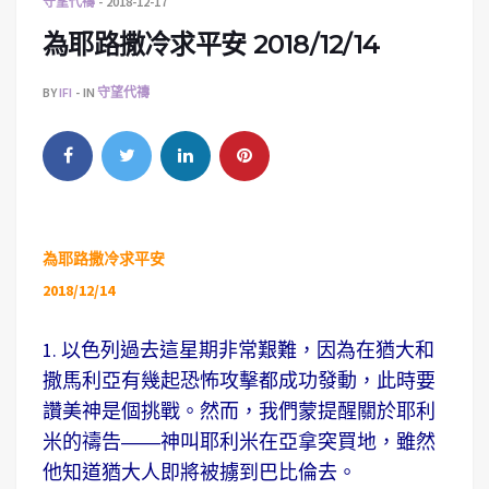
守望代禱
2018-12-17
為耶路撒冷求平安 2018/12/14
BY
IFI
IN
守望代禱
為耶路撒冷求平安
2018/12/14
1. 以色列過去這星期非常艱難，因為在猶大和
撒馬利亞有幾起恐怖攻擊都成功發動，此時要
讚美神是個挑戰。然而，我們蒙提醒關於耶利
米的禱告――神叫耶利米在亞拿突買地，雖然
他知道猶大人即將被擄到巴比倫去。