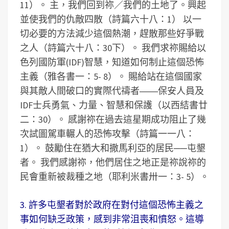
11）。 主，我們回到祢／我們的土地了。興起
並使我們的仇敵四散（詩篇六十八：1） 以一
切必要的方法減少這個熱潮，趕散那些好爭戰
之人（詩篇六十八：30下）。 我們求祢賜給以
色列國防軍(IDF)智慧，知道如何制止這個恐怖
主義（雅各書一：5- 8）。 賜給站在這個國家
與其敵人間破口的實際代禱者――保安人員及
IDF士兵勇氣、力量、智慧和保護（以西結書廿
二：30）。 感謝祢在過去這星期成功阻止了幾
次試圖駕車輾人的恐怖攻擊（詩篇一一八：
1）。 鼓勵住在猶大和撒馬利亞的居民──屯墾
者。 我們感謝祢，他們居住之地正是祢說祢的
民會重新被裁種之地（耶利米書卅一：3- 5）。
3. 許多屯墾者對於政府在對付這個恐怖主義之
事如何缺乏政策，感到非常沮喪和憤怒。這導