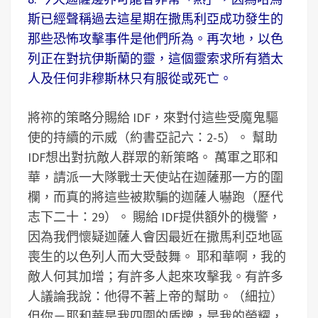
斯已經聲稱過去這星期在撒馬利亞成功發生的
那些恐怖攻擊事件是他們所為。再次地，以色
列正在對抗伊斯蘭的靈，這個靈索求所有猶太
人及任何非穆斯林只有服從或死亡。
將祢的策略分賜給 IDF，來對付這些受魔鬼驅
使的持續的示威（約書亞記六：2-5）。 幫助
IDF想出對抗敵人群眾的新策略。 萬軍之耶和
華，請派一大隊戰士天使站在迦薩那一方的圍
欄，而真的將這些被欺騙的迦薩人嚇跑（歷代
志下二十：29）。 賜給 IDF提供額外的機警，
因為我們懷疑迦薩人會因最近在撒馬利亞地區
喪生的以色列人而大受鼓舞。 耶和華啊，我的
敵人何其加增；有許多人起來攻擊我。有許多
人議論我說：他得不著上帝的幫助。（細拉）
但你－耶和華是我四圍的盾牌，是我的榮耀，