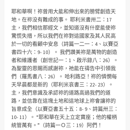
耶和華啊！祢曾用大能和伸出來的膀臂創造天
地。在祢没有難成的事。 耶利米書卅二：17
主，我們相信那經文，並知道沒有什麼能使祢
驚慌失措，所以我們在祢對這國家及其人民高
於一切的看顧中安息（詩篇一二一：4、以賽亞
書四十六：9- 10）。 我們讚美祢是萬物的創造
者和維護者（創世記一：1、啟示錄八：26）。
為聖靈的恩賜而感謝祢，祂能在禱告中引領我
們（羅馬書八：26）。 哈利路亞！祢的憐憫每
天早晨都是新的（耶利米哀書三：22- 23）。
主，我們意識及承認祢的道路高過我們的道
路，並信靠在這塊土地和這地球上祢會讓祢的
旨意成全（以賽亞書五十五：8- 9、詩篇卅三：
10- 11）。 “耶和華在天上立定寶座；他的權柄
統管萬有。”（詩篇一Ｏ三：19）阿們！