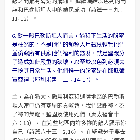
級之間能有清楚的溝通。 繼續賜給以色列的間
諜和巴勒斯坦人中的線民成功（詩篇一三九：
11- 12）。
6. 對一般巴勒斯坦人而言，過和平生活的盼望
是枉然的。不是他們的領導人用鐵杖轄管他們
並偷竊所有供應他們福利的錢財，就是聖戰分
子造成如此嚴重的破壞，以至於以色列必須去
干擾其日常生活。他們惟一的盼望是在耶穌彌
賽亞裡（耶利米書十二：14- 17）。
主，為在猶大、撒馬利亞和迦薩地區的巴勒斯
坦人當中仍有零星的真教會，我們感謝祢。為
了祢的榮耀，堅固及使用她們（馬太福音十
六：18）。 在這些地區向許多祢的敵人顯示祢
自己（詩篇八十三：2, 16）。 在聖戰分子要去