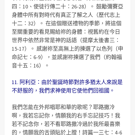
四：10、使徒行傳二十：26-28）。 鼓勵彌賽亞
身體中所有對時代有真正了解之人（歷代志上
十二：32）。 在這個贈送禮物的季節，將這個
至關重要的看見賜給祢的身體：視舊約在今日
世界中依然非常是神的話語（提摩太後書三：
15-17）。 感謝祢至高無上的揀選了以色列（申
命記七：6-9），並感謝祢揀選了我們（約翰福
音十五：16）。
11. 阿利亞：由於聖誕時節對許多猶太人來說是
不舒服的，我們求神使用它使他們回祖國。
我們怎能在外邦唱耶和華的歌呢？耶路撒冷
啊，我若忘記你，情願我的右手忘記技巧！我
若不記念你，若不看耶路撒冷過於我所最喜樂
的，情願我的舌頭貼於上膛！詩篇一三七：4-6