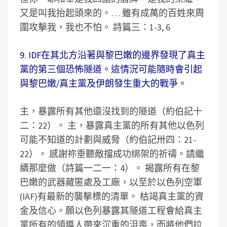
又是叫我抬起頭來的。… 雖有成萬的百姓來周
圍攻擊我，我也不怕。 詩篇三：1-3, 6
9. IDF在其北方沿著與黎巴嫩的邊界發現了真主
黨的第三個恐怖隧道。這情況可能隨時會引起
與黎巴嫩/真主黨及伊朗發生重大的戰爭。
主，暴露所有其他還沒找到的隧道（約伯記十
二：22）。 主，暴露真主黨的所有其他以色列
可能不知道的計劃與威脅（約伯記卅四：21-
22）。 感謝祢垂聽敵擋成功綁架的祈禱。請繼
續那麼做（詩篇一二一：4）。 揭露所有在黎
巴嫩的武器藏匿處及工廠，以至於以色列空軍
(IAF)有最新的襲擊標的清單。 枯竭真主黨的資
金及信心。願以色列暴露其隧道工程會給真主
黨所有的領導人帶來沉重的沮喪，而將他們拉