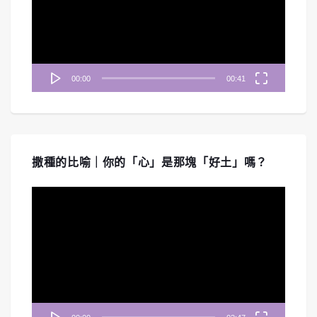
放
器
00:00
00:41
撒種的比喻｜你的「心」是那塊「好土」嗎？
視
訊
播
放
器