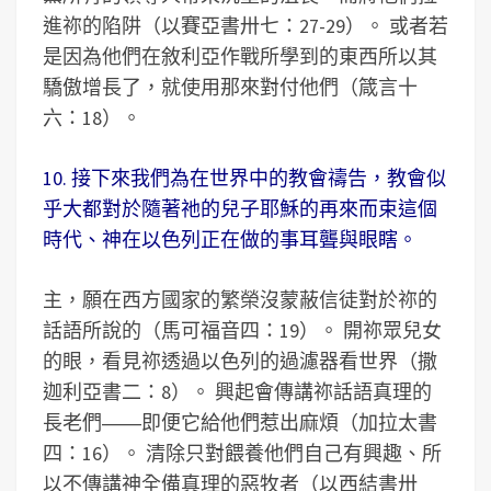
進祢的陷阱（以賽亞書卅七：27-29）。 或者若
是因為他們在敘利亞作戰所學到的東西所以其
驕傲增長了，就使用那來對付他們（箴言十
六：18）。
10. 接下來我們為在世界中的教會禱告，教會似
乎大都對於隨著祂的兒子耶穌的再來而束這個
時代、神在以色列正在做的事耳聾與眼瞎。
主，願在西方國家的繁榮沒蒙蔽信徒對於祢的
話語所說的（馬可福音四：19）。 開祢眾兒女
的眼，看見祢透過以色列的過濾器看世界（撒
迦利亞書二：8）。 興起會傳講祢話語真理的
長老們――即便它給他們惹出麻煩（加拉太書
四：16）。 清除只對餵養他們自己有興趣、所
以不傳講神全備真理的惡牧者（以西結書卅