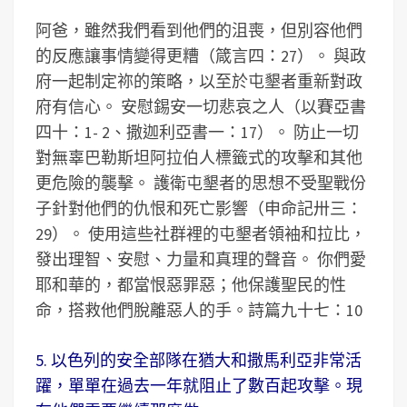
阿爸，雖然我們看到他們的沮喪，但別容他們
的反應讓事情變得更糟（箴言四：27）。 與政
府一起制定祢的策略，以至於屯墾者重新對政
府有信心。 安慰錫安一切悲哀之人（以賽亞書
四十：1- 2、撒迦利亞書一：17）。 防止一切
對無辜巴勒斯坦阿拉伯人標籤式的攻擊和其他
更危險的襲擊。 護衛屯墾者的思想不受聖戰份
子針對他們的仇恨和死亡影響（申命記卅三：
29）。 使用這些社群裡的屯墾者領袖和拉比，
發出理智、安慰、力量和真理的聲音。 你們愛
耶和華的，都當恨惡罪惡；他保護聖民的性
命，搭救他們脫離惡人的手。詩篇九十七：10
5. 以色列的安全部隊在猶大和撒馬利亞非常活
躍，單單在過去一年就阻止了數百起攻擊。現