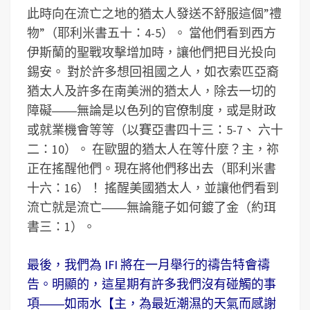
此時向在流亡之地的猶太人發送不舒服這個”禮
物”（耶利米書五十：4-5）。 當他們看到西方
伊斯蘭的聖戰攻擊增加時，讓他們把目光投向
錫安。 對於許多想回祖國之人，如衣索匹亞裔
猶太人及許多在南美洲的猶太人，除去一切的
障礙――無論是以色列的官僚制度，或是財政
或就業機會等等（以賽亞書四十三：5-7、 六十
二：10）。 在歐盟的猶太人在等什麼？主，祢
正在搖醒他們。現在將他們移出去（耶利米書
十六：16）！ 搖醒美國猶太人，並讓他們看到
流亡就是流亡――無論籠子如何鍍了金（約珥
書三：1）。
最後，我們為 IFI 將在一月舉行的禱告特會禱
告。明顯的，這星期有許多我們沒有碰觸的事
項――如雨水【主，為最近潮濕的天氣而感謝