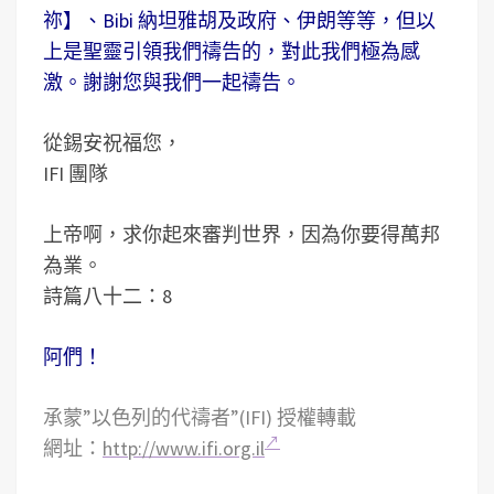
祢】、Bibi 納坦雅胡及政府、伊朗等等，但以
上是聖靈引領我們禱告的，對此我們極為感
激。謝謝您與我們一起禱告。
從錫安祝福您，
IFI 團隊
上帝啊，求你起來審判世界，因為你要得萬邦
為業。
詩篇八十二：8
阿們！
承蒙”以色列的代禱者”(IFI) 授權轉載
網址：
http://www.ifi.org.il