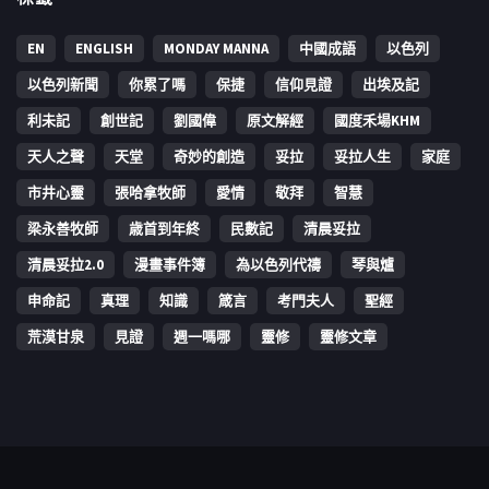
EN
ENGLISH
MONDAY MANNA
中國成語
以色列
以色列新聞
你累了嗎
保捷
信仰見證
出埃及記
利未記
創世記
劉國偉
原文解經
國度禾場KHM
天人之聲
天堂
奇妙的創造
妥拉
妥拉人生
家庭
市井心靈
張哈拿牧師
愛情
敬拜
智慧
梁永善牧師
歳首到年終
民數記
清晨妥拉
清晨妥拉2.0
漫畫事件簿
為以色列代禱
琴與爐
申命記
真理
知識
箴言
考門夫人
聖經
荒漠甘泉
見證
週一嗎哪
靈修
靈修文章