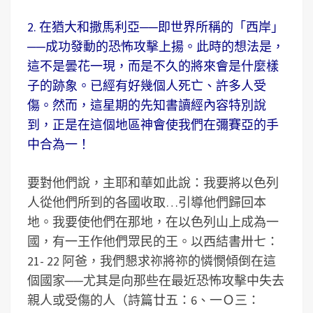
2. 在猶大和撒馬利亞──即世界所稱的「西岸」
──成功發動的恐怖攻擊上揚。此時的想法是，
這不是曇花一現，而是不久的將來會是什麼樣
子的跡象。已經有好幾個人死亡、許多人受
傷。然而，這星期的先知書讀經內容特別說
到，正是在這個地區神會使我們在彌賽亞的手
中合為一！
要對他們說，主耶和華如此說：我要將以色列
人從他們所到的各國收取…引導他們歸回本
地。我要使他們在那地，在以色列山上成為一
國，有一王作他們眾民的王。以西結書卅七：
21- 22 阿爸，我們懇求祢將祢的憐憫傾倒在這
個國家──尤其是向那些在最近恐怖攻擊中失去
親人或受傷的人（詩篇廿五：6、一Ｏ三：