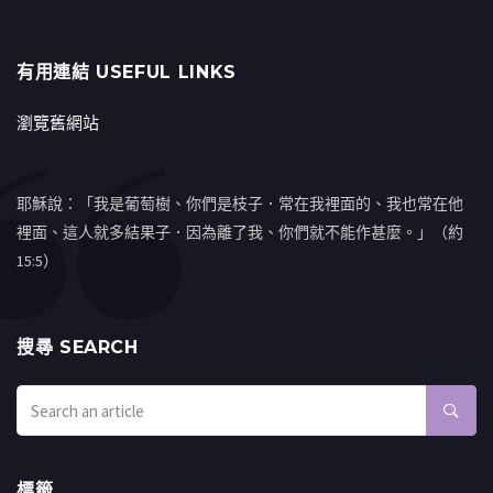
有用連結 USEFUL LINKS
瀏覽舊網站
耶穌說：「我是葡萄樹、你們是枝子．常在我裡面的、我也常在他
裡面、這人就多結果子．因為離了我、你們就不能作甚麼。」（約
15:5）
搜㝷 SEARCH
標籤