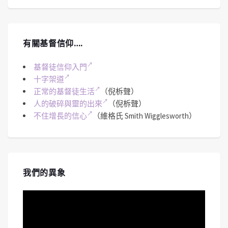
有關基督信仰….
基督徒信仰入門
十字架道
正常的基督徒生活
（倪柝聲）
人的破碎與靈的出來
（倪柝聲）
不住增長的信心
（維格氏 Smith Wigglesworth）
我們的異象
視
訊
播