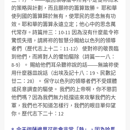
的策略與計劃，而且願祢的籌算致勝。 耶和華
使列國的籌算歸於無有，使眾民的思念無有功
效。耶和華的籌算永遠立定；他心中的思念萬
代常存。詩篇卅三：10-11 因為沒有什麼能令祢
驚慌失措，請將祢的智慧分賜給以色列的領導
者們（歷代志上十二：11-12） 使對祢的敬畏臨
到他們，而將對人的懼怕驅除（詩篇一一八：
8-9）。 賜給他們耳朵聽祢說的話――無論祢使
用什麼器皿說話（出埃及記十八：19、民數記
廿二：28）。 保守以色列的領導者們不受媒體
或民意調查的驅使。 我們的上帝啊，你不懲罰
他們嗎？因為我們無力抵擋這來攻擊我們的大
軍，我們也不知道怎樣行，我們的眼目單仰望
你。歷代志下二十：12
8. 今天迦薩邊界可能會非常「熱」，因為哈馬