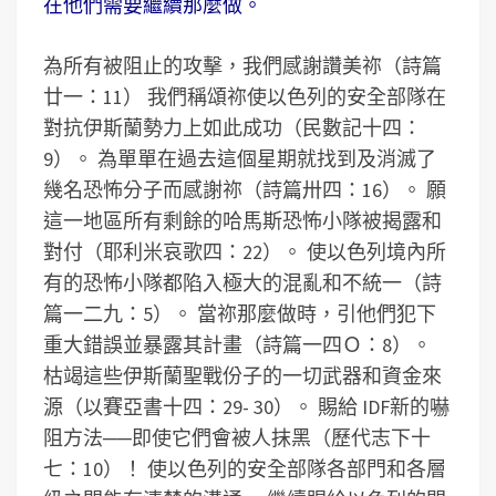
在他們需要繼續那麼做。
為所有被阻止的攻擊，我們感謝讚美祢（詩篇
廿一：11） 我們稱頌祢使以色列的安全部隊在
對抗伊斯蘭勢力上如此成功（民數記十四：
9）。 為單單在過去這個星期就找到及消滅了
幾名恐怖分子而感謝祢（詩篇卅四：16）。 願
這一地區所有剩餘的哈馬斯恐怖小隊被揭露和
對付（耶利米哀歌四：22）。 使以色列境內所
有的恐怖小隊都陷入極大的混亂和不統一（詩
篇一二九：5）。 當祢那麼做時，引他們犯下
重大錯誤並暴露其計畫（詩篇一四Ｏ：8）。
枯竭這些伊斯蘭聖戰份子的一切武器和資金來
源（以賽亞書十四：29- 30）。 賜給 IDF新的嚇
阻方法──即使它們會被人抹黑（歷代志下十
七：10）！ 使以色列的安全部隊各部門和各層