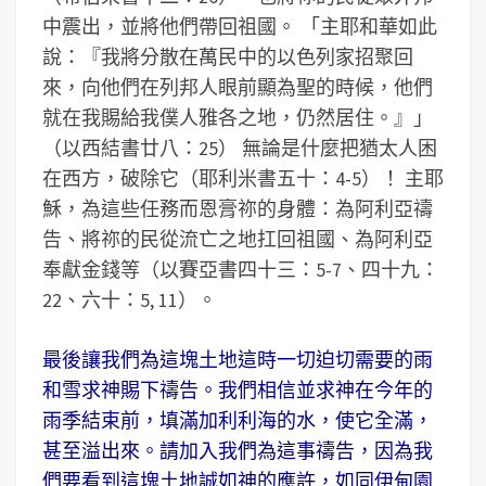
中震出，並將他們帶回祖國。 「主耶和華如此
說：『我將分散在萬民中的以色列家招聚回
來，向他們在列邦人眼前顯為聖的時候，他們
就在我賜給我僕人雅各之地，仍然居住。』」
（以西結書廿八：25） 無論是什麼把猶太人困
在西方，破除它（耶利米書五十：4-5）！ 主耶
穌，為這些任務而恩膏祢的身體：為阿利亞禱
告、將祢的民從流亡之地扛回祖國、為阿利亞
奉獻金錢等（以賽亞書四十三：5-7、四十九：
22、六十：5, 11）。
最後讓我們為這塊土地這時一切迫切需要的雨
和雪求神賜下禱告。我們相信並求神在今年的
雨季結束前，填滿加利利海的水，使它全滿，
甚至溢出來。請加入我們為這事禱告，因為我
們要看到這塊土地誠如神的應許，如同伊甸園