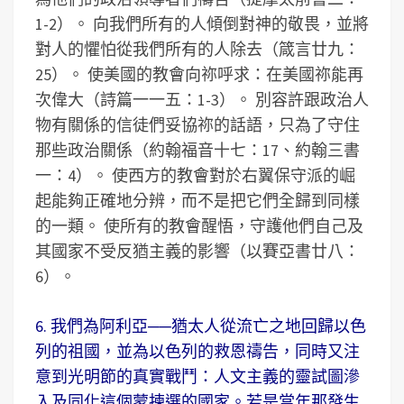
1-2）。 向我們所有的人傾倒對神的敬畏，並將
對人的懼怕從我們所有的人除去（箴言廿九：
25）。 使美國的教會向祢呼求：在美國祢能再
次偉大（詩篇一一五：1-3）。 別容許跟政治人
物有關係的信徒們妥協祢的話語，只為了守住
那些政治關係（約翰福音十七：17、約翰三書
一：4）。 使西方的教會對於右翼保守派的崛
起能夠正確地分辨，而不是把它們全歸到同樣
的一類。 使所有的教會醒悟，守護他們自己及
其國家不受反猶主義的影響（以賽亞書廿八：
6）。
6. 我們為阿利亞──猶太人從流亡之地回歸以色
列的祖國，並為以色列的救恩禱告，同時又注
意到光明節的真實戰鬥：人文主義的靈試圖滲
入及同化這個蒙揀選的國家。若是當年那發生