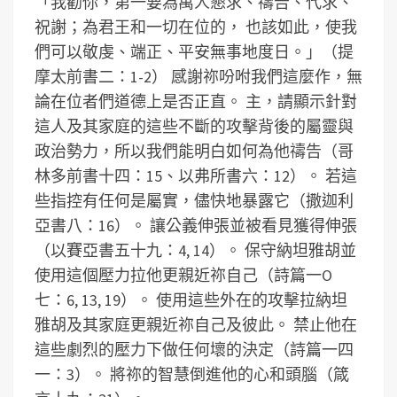
「我勸你，第一要為萬人懇求、禱告、代求、
祝謝；為君王和一切在位的， 也該如此，使我
們可以敬虔、端正、平安無事地度日。」（提
摩太前書二：1-2） 感謝祢吩咐我們這麼作，無
論在位者們道德上是否正直。 主，請顯示針對
這人及其家庭的這些不斷的攻擊背後的屬靈與
政治勢力，所以我們能明白如何為他禱告（哥
林多前書十四：15、以弗所書六：12）。 若這
些指控有任何是屬實，儘快地暴露它（撒迦利
亞書八：16）。 讓公義伸張並被看見獲得伸張
（以賽亞書五十九：4, 14）。 保守納坦雅胡並
使用這個壓力拉他更親近祢自己（詩篇一O
七：6, 13, 19）。 使用這些外在的攻擊拉納坦
雅胡及其家庭更親近祢自己及彼此。 禁止他在
這些劇烈的壓力下做任何壞的決定（詩篇一四
一：3）。 將祢的智慧倒進他的心和頭腦（箴