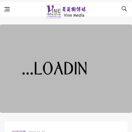
Skip to content
Vine Media
葡萄樹傳媒