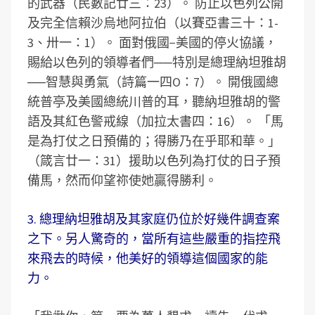
的武器（民數記廿三：23）。 防止以色列公開
及完全信賴沙烏地阿拉伯（以賽亞書三十：1-
3、卅一：1）。 面對俄國−美國的停火協議，
賜給以色列的領導者們──特別是總理納坦雅胡
──智慧與勇氣（詩篇一四O：7）。 開俄國總
統普亭及美國總統川普的耳，聽納坦雅胡的警
語及其紅色警戒線（加拉太書四：16）。 「馬
是為打仗之日預備的；得勝乃在乎耶和華。」
（箴言廿一：31）援助以色列為打仗的日子預
備馬，然而仰望祢使她贏得勝利。
3. 總理納坦雅胡及其家庭仍位於好幾件調查案
之下。另人驚奇的，當所有這些嚴重的指控飛
來飛去的時候，他美好的領導這個國家的能
力。