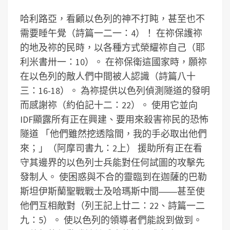
哈利路亞，看顧以色列的神不打盹，甚至也不
需要睡午覺（詩篇一二一：4）！ 在祢保護祢
的地及祢的民時，以各種方式榮耀祢自己（耶
利米書卅一：10）。 在祢保衛這國家時，願祢
在以色列的敵人們中間被人認識（詩篇八十
三：16-18）。 為祢提供以色列偵測隧道的發明
而感謝祢（約伯記十二：22）。 使用它並向
IDF顯露所有正在興建、要用來殺害祢民的恐怖
隧道 「他們雖然挖透陰間，我的手必取出他們
來；」（阿摩司書九：2上） 援助所有正在看
守其邊界的以色列士兵能對任何試圖的攻擊先
發制人。 使困惑與不合的靈臨到在迦薩的巴勒
斯坦伊斯蘭聖戰戰士及哈瑪斯中間――甚至使
他們互相敵對（列王記上廿二：22、詩篇一二
九：5）。 使以色列的領導者們能說到做到。