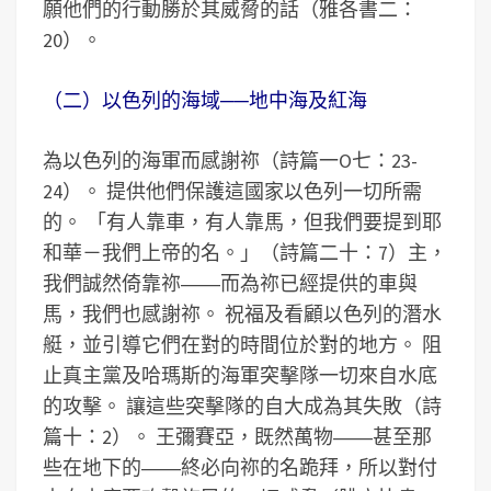
願他們的行動勝於其威脅的話（雅各書二：
20）。
（二）以色列的海域──地中海及紅海
為以色列的海軍而感謝祢（詩篇一O七：23-
24）。 提供他們保護這國家以色列一切所需
的。 「有人靠車，有人靠馬，但我們要提到耶
和華－我們上帝的名。」（詩篇二十：7）主，
我們誠然倚靠祢――而為祢已經提供的車與
馬，我們也感謝祢。 祝福及看顧以色列的潛水
艇，並引導它們在對的時間位於對的地方。 阻
止真主黨及哈瑪斯的海軍突擊隊一切來自水底
的攻擊。 讓這些突擊隊的自大成為其失敗（詩
篇十：2）。 王彌賽亞，既然萬物――甚至那
些在地下的――終必向祢的名跪拜，所以對付