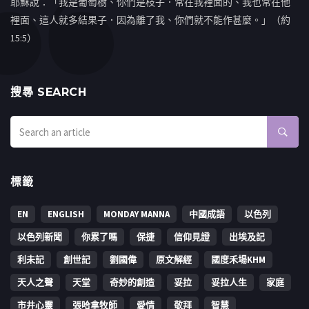
耶穌說：「我是葡萄樹、你們是枝子．常在我裡面的、我也常在他
裡面、這人就多結果子．因為離了我、你們就不能作甚麼。」（約
15:5）
搜㝷 SEARCH
標籤
EN
ENGLISH
MONDAY MANNA
中國成語
以色列
以色列新聞
你累了嗎
保捷
信仰見證
出埃及記
利未記
創世記
劉國偉
原文解經
國度禾場KHM
天人之聲
天堂
奇妙的創造
妥拉
妥拉人生
家庭
市井心靈
張哈拿牧師
愛情
敬拜
智慧