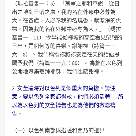
（瑪拉基書一：5） 「萬軍之耶和華說：從日
出之地到日落之處，我的名在外邦中必尊為
大。在各處，人必奉我的名燒香，獻潔淨的供
物，因為我的名在外邦中必尊為大。」（瑪拉
基書一：11） 今早能從祢城的高空看見榮耀的
日出，是個何等的喜樂。謝謝祢（詩篇一三
六：8）。 我們稱頌祢將祢安定在天的話語恩
賜予我們（詩篇一一九：89）。 為能在以色列
公開地聚集敬拜耶穌，我們也感謝祢。
2. 安全這時對以色列是個重大的負擔。請注
意，要以色列全家都得救，他們必須活著──所
以為以色列的安全禱告也是為他們的救恩禱
告。
（一）以色列南部與迦薩和西乃的邊界