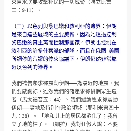
來自水底要攻擊祢民的一切威脅（腓立比書
二：9-11）。
（三）以色列與黎巴嫩和敘利亞的邊界：伊朗
是來自這些區域的主要威脅，因為她透過控制
黎巴嫩的真主黨而控制那國家。伊朗也控制在
敘利亞的許多什葉派的部隊，而且在俄國−美國
所調停的荒謬的停火協議下，伊朗仍然非常靠
近以色列的邊界。
我們禱告懇求祢震動伊朗──為最近的地震，我
們要感謝祢，雖然我們的確懇求祢憐憫眾生還
者（馬太福音五：44）。 我們繼續懇求祢震動
伊朗──實地及特別在政治領域（耶利米書四十
九：38）。 「地和其上的居民都消化了；我曾
立了地的柱子。 （細拉）我對狂傲人說：不要