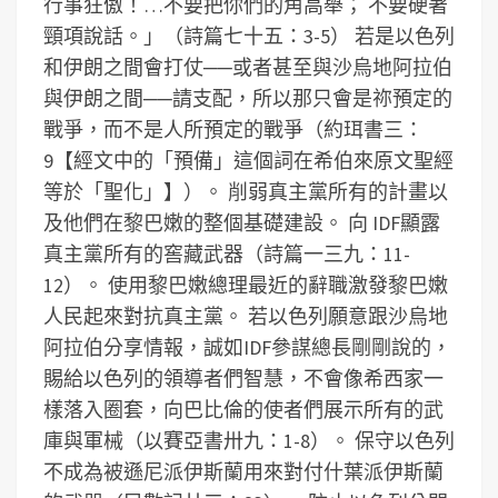
行事狂傲！…不要把你們的角高舉； 不要硬著
頸項說話。」（詩篇七十五：3-5） 若是以色列
和伊朗之間會打仗──或者甚至與沙烏地阿拉伯
與伊朗之間──請支配，所以那只會是祢預定的
戰爭，而不是人所預定的戰爭（約珥書三：
9【經文中的「預備」這個詞在希伯來原文聖經
等於「聖化」】）。 削弱真主黨所有的計畫以
及他們在黎巴嫩的整個基礎建設。 向 IDF顯露
真主黨所有的窖藏武器（詩篇一三九：11-
12）。 使用黎巴嫩總理最近的辭職激發黎巴嫩
人民起來對抗真主黨。 若以色列願意跟沙烏地
阿拉伯分享情報，誠如IDF參謀總長剛剛說的，
賜給以色列的領導者們智慧，不會像希西家一
樣落入圈套，向巴比倫的使者們展示所有的武
庫與軍械（以賽亞書卅九：1-8）。 保守以色列
不成為被遜尼派伊斯蘭用來對付什葉派伊斯蘭