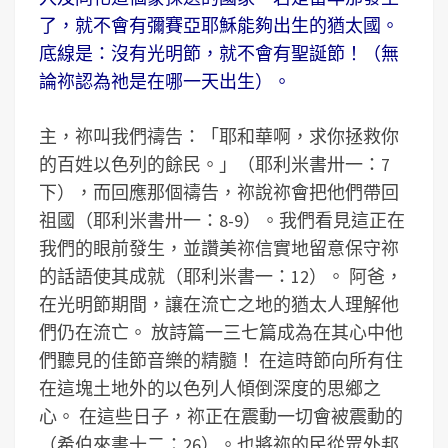
了，就不會有彌賽亞耶穌能夠出生的猶太國。
底線是：沒有光明節，就不會有聖誕節！（無
論祢認為祂是在哪一天出生）。
主，祢叫我們禱告：「耶和華啊，求你拯救你
的百姓以色列的餘民。」（耶利米書卅一：7
下），而回應那個禱告，祢說祢會把他們帶回
祖國（耶利米書卅一：8-9）。我們看見這正在
我們的眼前發生，並讚美祢信實地留意保守祢
的話語使其成就（耶利米書一：12）。 阿爸，
在光明節期間，讓在流亡之地的猶太人理解他
們仍在流亡。 放詩篇一三七篇成為在其心中他
們聽見的佳節音樂的精髓！ 在這時節向所有住
在這塊土地外的以色列人傾倒深度的思鄉之
心。 在這些日子，祢正在震動一切會被震動的
（希伯來書十二：26）。也將祢的民從眾外邦