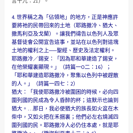
言十九：21）。
4. 世界稱之為「佔領地」的地方，正是神應許
要將祂的民帶回來的土地（耶路撒冷、猶大、
撒馬利亞及戈蘭）。讓我們禱告以色列人及眾
基督徒會公開宣告這事，並站在以色列對這塊
土地的權利之上──聖經、歷史及法定權利。
耶路撒冷／錫安：「因為耶和華建造了錫安，
在他榮耀裏顯現。」（詩篇一O二：16）；
「耶和華建造耶路撒冷，聚集以色列中被趕散
的人。」（詩篇一四七：2）
猶大：「我使耶路撒冷被圍困的時候，必向四
圍列國的民成為令人昏醉的杯；這默示也論到
猶大。…那日，我必使猶大的族長如火盆在木
柴中，又如火把在禾捆裏；他們必左右燒滅四
圍列國的民。耶路撒冷人必仍住本處，就是耶