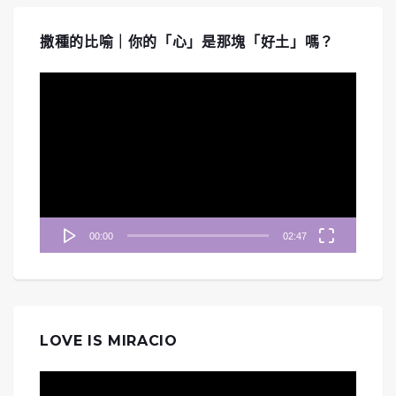
撒種的比喻｜你的「心」是那塊「好土」嗎？
視
訊
播
放
器
00:00
02:47
LOVE IS MIRACIO
視