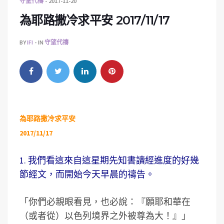
守望代禱
2017-11-20
為耶路撒冷求平安 2017/11/17
BY
IFI
IN
守望代禱
為耶路撒冷求平安
2017/11/17
1. 我們看這來自這星期先知書讀經進度的好幾
節經文，而開始今天早晨的禱告。
「你們必親眼看見，也必說：『願耶和華在
（或者從）以色列境界之外被尊為大！』」