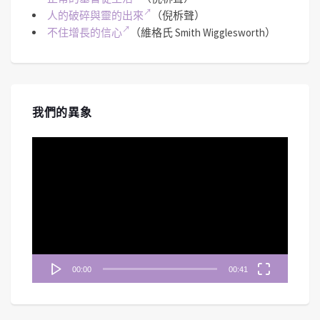
人的破碎與靈的出來
（倪柝聲）
不住增長的信心
（維格氏 Smith Wigglesworth）
我們的異象
視
訊
播
放
器
00:00
00:41