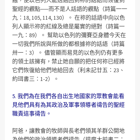
餓，使以色列人能透過回到祢的話語而恢復到
聖經的觀點──而不是人話語的觀點（詩篇一一
九：18, 105, 114, 130）。 在祢的話語中向以色
列人顯示祢的紅線及總是屬實的絕對（詩篇一
一九：89）。 幫助以色列的彌賽亞身體今天在
一切我們所說與所做的都根據祢的話語（詩篇
卅一：3）。 儘管顯而易見的以色列仍有更多
的領土該擁有，禁止她自願的把任何祢已經將
它們恢復給他們地給回去（利未記廿五：23、
約珥書三：1-2）。
5. 我們為在我們各自出生地國家的眾教會能看
見他們具有為其政治及軍事領導者禱告的聖經
職責這事禱告。
阿爸，讓教會的牧師與長老們領其羊群公開地
為他們的政治領導者們禱告（提摩太前書二：