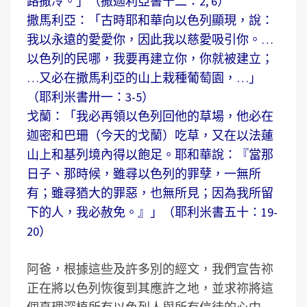
路撒冷。」（撒迦利亞書十二：2, 6）
撒馬利亞：「古時耶和華向以色列顯現，說：
我以永遠的愛愛你，因此我以慈愛吸引你。…
以色列的民哪，我要再建立你，你就被建立；
…又必在撒馬利亞的山上栽種葡萄園，…」
（耶利米書卅一：3-5）
戈蘭：「我必再領以色列回他的草場，他必在
迦密和巴珊（今天的戈蘭）吃草，又在以法蓮
山上和基列境內得以飽足。耶和華說：『當那
日子、那時候，雖尋以色列的罪孽，一無所
有；雖尋猶大的罪惡，也無所見；因為我所留
下的人，我必赦免。』」（耶利米書五十：19-
20）
阿爸，根據這些及許多別的經文，我們宣告祢
正在將以色列恢復到其應許之地，並求祢將這