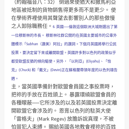
（約翰福音八：32）
倒過來使猶大和撒馬利亞
地區被抵制的貨物銷售得更多而不是更少。
使
在學術界裡使用其聲望去影響別人的那些傲慢
之人卸除職務任。
6. 英國──倫敦這個歐洲大城剛選出了第
一位穆斯林的市長。 穆斯林社群公開的在英國主要城市的公車外
體標示「Subhan（讚美）阿拉」的讚詞。下個月英國將舉行公民
投票，要決定留下來或離開歐盟。英國許多對以色列的政策似乎
都受歐盟反猶的傾向驅使。另外，「以利亞」(Eliyahu)、「恰
克」(Chuck) 和「戴文」(Devin)正在蘇格蘭帶領年度的以色列禱告
週。
主，當英國準備針對歐盟會員國之事投票時，
把祢的手放在百姓頭上。
暴露環繞歐盟會員的
各種矇蔽──它所涉及的以及若英國投票決定離
開歐盟它會涉及的。
恩膏以色列的駐英大使
「雷格夫」(Mark Regev) 放膽訴說真理，不被
怕冒犯人束縛。
賜給英國各地教會裡祢的百姓