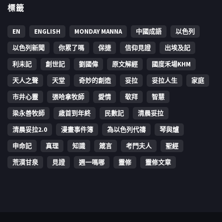
標籤
EN
ENGLISH
MONDAY MANNA
中國成語
以色列
以色列新聞
你累了嗎
保捷
信仰見證
出埃及記
利未記
創世記
劉國偉
原文解經
國度禾場KHM
天人之聲
天堂
奇妙的創造
妥拉
妥拉人生
家庭
市井心靈
張哈拿牧師
愛情
敬拜
智慧
梁永善牧師
歳首到年終
民數記
清晨妥拉
清晨妥拉2.0
漫畫事件簿
為以色列代禱
琴與爐
申命記
真理
知識
箴言
考門夫人
聖經
荒漠甘泉
見證
週一嗎哪
靈修
靈修文章