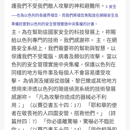
護我們不受我們敵人攻擊的神和避難所。
3. 安全
──也為以色列的各邊界禱告，而我們將禱告焦點放在網絡安全及
準備好要對以色列的安全管理實施中央集權的計畫。
主，為在幫助這國家安全的科技發展上，祢賜
給以色列專門的技術，我們感謝祢。
主，在網
路安全系統上，我們需要祢的幫助與智慧，以
保護我們不受電腦、病毒及類似的攻擊。
當以
色列的安全管理實施中央集權，保護以色列在
同樣的地方每件事及每個人不會容易遭受攻
擊。
為偵測及摧毀從迦薩、黎巴嫩或其他地方
想用來滲透以色列的隧道偵測系統的技術發展
感謝祢。
「凡為攻擊你造成的器械必不利
用；」（以賽亞書五十四：17）
「耶和華的使
者在敬畏祂的人四圍安營，搭救他們。」（詩
篇卅四：7）
「你必遠離驚嚇，驚嚇必不臨近
你。」（以賽亞書五十四：14）
「與你相爭的