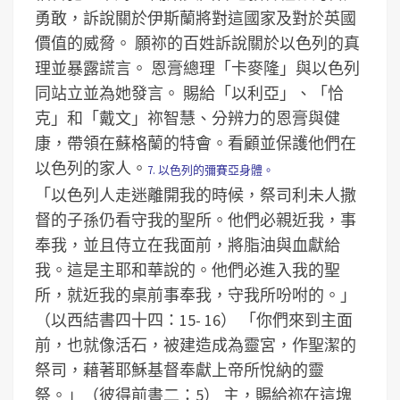
勇敢，訴說關於伊斯蘭將對這國家及對於英國
價值的威脅。
願祢的百姓訴說關於以色列的真
理並暴露謊言。
恩膏總理「卡麥隆」與以色列
同站立並為她發言。
賜給「以利亞」、「恰
克」和「戴文」祢智慧、分辨力的恩膏與健
康，帶領在蘇格蘭的特會。看顧並保護他們在
以色列的家人。
7. 以色列的彌賽亞身體。
「以色列人走迷離開我的時候，祭司利未人撒
督的子孫仍看守我的聖所。他們必親近我，事
奉我，並且侍立在我面前，將脂油與血獻給
我。這是主耶和華說的。他們必進入我的聖
所，就近我的桌前事奉我，守我所吩咐的。」
（以西結書四十四：15- 16）
「你們來到主面
前，也就像活石，被建造成為靈宮，作聖潔的
祭司，藉著耶穌基督奉獻上帝所悅納的靈
祭。」（彼得前書二：5）
主，賜給祢在這塊