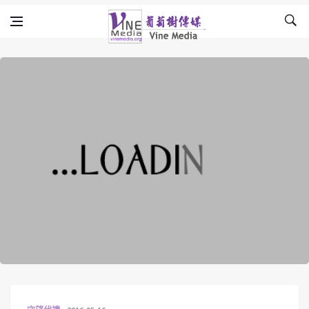
Skip to content
Vine Media
葡萄樹傳媒