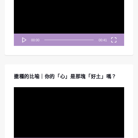
播
放
器
00:00
00:41
撒種的比喻｜你的「心」是那塊「好土」嗎？
視
訊
播
放
器