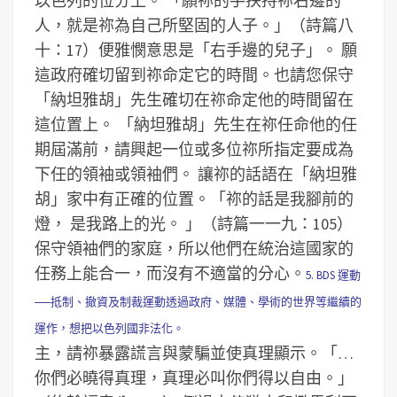
以色列的位分上。
「願祢的手扶持祢右邊的
人，就是祢為自己所堅固的人子。」（詩篇八
十：17）便雅憫意思是「右手邊的兒子」。
願
這政府確切留到祢命定它的時間。也請您保守
「納坦雅胡」先生確切在祢命定他的時間留在
這位置上。
「納坦雅胡」先生在祢任命他的任
期屆滿前，請興起一位或多位祢所指定要成為
下任的領袖或領袖們。
讓祢的話語在「納坦雅
胡」家中有正確的位置。「祢的話是我腳前的
燈， 是我路上的光。 」（詩篇一一九：105）
保守領袖們的家庭，所以他們在統治這國家的
任務上能合一，而沒有不適當的分心。
5. BDS 運動
──抵制、撤資及制裁運動透過政府、媒體、學術的世界等繼續的
運作，想把以色列國非法化。
主，請祢暴露謊言與蒙騙並使真理顯示。「…
你們必曉得真理，真理必叫你們得以自由。」