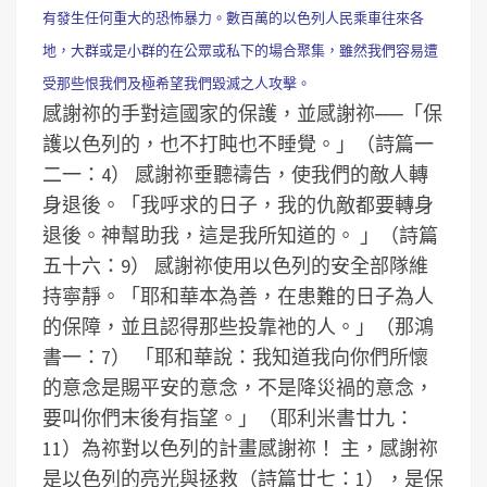
有發生任何重大的恐怖暴力。數百萬的以色列人民乘車往來各
地，大群或是小群的在公眾或私下的場合聚集，雖然我們容易遭
受那些恨我們及極希望我們毀滅之人攻擊。
感謝祢的手對這國家的保護，並感謝祢──「保
護以色列的，也不打盹也不睡覺。」（詩篇一
二一：4）
感謝祢垂聽禱告，使我們的敵人轉
身退後。「我呼求的日子，我的仇敵都要轉身
退後。神幫助我，這是我所知道的。 」（詩篇
五十六：9）
感謝祢使用以色列的安全部隊維
持寧靜。「耶和華本為善，在患難的日子為人
的保障，並且認得那些投靠祂的人。」（那鴻
書一：7）
「耶和華說：我知道我向你們所懷
的意念是賜平安的意念，不是降災禍的意念，
要叫你們末後有指望。」（耶利米書廿九：
11）為祢對以色列的計畫感謝祢！
主，感謝祢
是以色列的亮光與拯救（詩篇廿七：1），是保