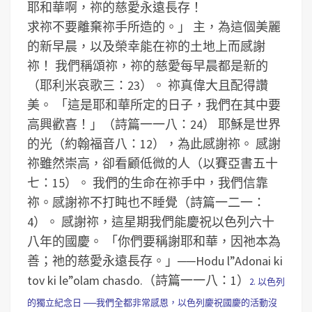
耶和華啊，祢的慈愛永遠長存！
求祢不要離棄祢手所造的。」
主，為這個美麗
的新早晨，以及榮幸能在祢的土地上而感謝
祢！
我們稱頌祢，祢的慈愛每早晨都是新的
（耶利米哀歌三：23）。
祢真偉大且配得讚
美。
「這是耶和華所定的日子，我們在其中要
高興歡喜！」（詩篇一一八：24）
耶穌是世界
的光（約翰福音八：12），為此感謝祢。
感謝
祢雖然崇高，卻看顧低微的人（以賽亞書五十
七：15）。
我們的生命在祢手中，我們信靠
祢。感謝祢不打盹也不睡覺（詩篇一二一：
4）。
感謝祢，這星期我們能慶祝以色列六十
八年的國慶。
「你們要稱謝耶和華，因祂本為
善；祂的慈愛永遠長存。」──Hodu l”Adonai ki
tov ki le”olam chasdo.（詩篇一一八：1）
2. 以色列
的獨立紀念日 ──我們全都非常感恩，以色列慶祝國慶的活動沒