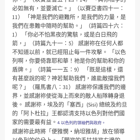
必如無有，並要滅亡。」（以賽亞書四十一：
11）
「神是我們的避難所，是我們的力量，是
我們在患難中隨時的幫助。」（詩篇四十六：
1）
「你必不怕黑夜的驚駭，或是白日飛的
箭，」（詩篇九十一：5）
感謝祢在任何人都
不知道以前，就已經阻止每一件攻擊。
「以色
列啊，你要倚靠耶和華！祂是你的幫助和你的
盾牌。」（詩篇一一五：9）
「既是這樣，還
有甚麼說的呢？神若幫助我們，誰能敵擋我們
呢？」（羅馬書八：31）
感謝祢保護我們的邊
界，並感謝祢使從海上而來的敵人船隊轉身退
後。
感謝祢，埃及的「塞西」(Sisi) 總統及約旦
的「阿卜杜拉」王都認清支持以色列對他們國
家的需要最有益。
4. 以色列的領袖們與政府。
感謝祢此時將「便雅憫‧納坦雅胡」放在領導