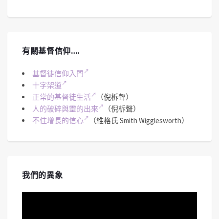
有關基督信仰….
基督徒信仰入門
十字架道
正常的基督徒生活
（倪柝聲）
人的破碎與靈的出來
（倪柝聲）
不住增長的信心
（維格氏 Smith Wigglesworth）
我們的異象
視
訊