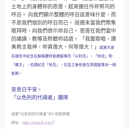
土地上的身體祢的恩膏，起來擔任作祢祭司的
呼召。
向我們顯示整體的呼召這意味什麼，而
不是我們個別的呼召而已。
這週末當我們聚集
敬拜時，向我們啓示祢自己。
恩膏在我們當中
的誦讀、教導及聆聽祢話語。
「我靈歌唱，讚
美救主我神，祢真偉大，何等偉大！」
感謝大家
在禱告中紀念在蘇格蘭特會週服事的「以利亞」、「恰克」和
「戴文」，也請紀念「恰克」，在這之後他會在英國服事另一個
星期。
安息日平安，
「以色列的代禱者」團隊
承蒙”以色列的代祷者”(IFI) 授权转载
网址：
http://www.ifi.org.il