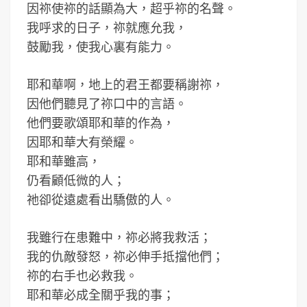
因祢使祢的話顯為大，超乎祢的名聲。
我呼求的日子，祢就應允我，
鼓勵我，使我心裏有能力。
耶和華啊，地上的君王都要稱謝祢，
因他們聽見了祢口中的言語。
他們要歌頌耶和華的作為，
因耶和華大有榮耀。
耶和華雖高，
仍看顧低微的人；
祂卻從遠處看出驕傲的人。
我雖行在患難中，祢必將我救活；
我的仇敵發怒，祢必伸手抵擋他們；
祢的右手也必救我。
耶和華必成全關乎我的事；