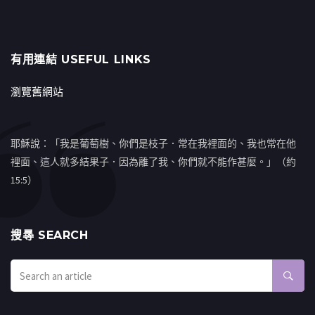
有用連結 USEFUL LINKS
瀏覽舊網站
耶穌說：「我是葡萄樹、你們是枝子．常在我裡面的、我也常在他
裡面、這人就多結果子．因為離了我、你們就不能作甚麼。」（約
15:5）
搜㝷 SEARCH