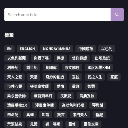
標籤
EN
ENGLISH
MONDAY MANNA
中國成語
以色列
以色列新聞
你累了嗎
保捷
信仰見證
出埃及記
利未記
創世記
劉國偉
原文解經
國度禾場KHM
天人之聲
天堂
奇妙的創造
妥拉
妥拉人生
家庭
市井心靈
張哈拿牧師
愛情
敬拜
智慧
梁永善牧師
歳首到年終
民數記
清晨妥拉
清晨妥拉2.0
漫畫事件簿
為以色列代禱
琴與爐
申命記
真理
知識
箴言
考門夫人
聖經
荒漠甘泉
見證
週一嗎哪
靈修
靈修文章