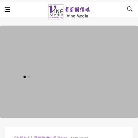
Skip to content
Vine Media
葡萄樹傳媒