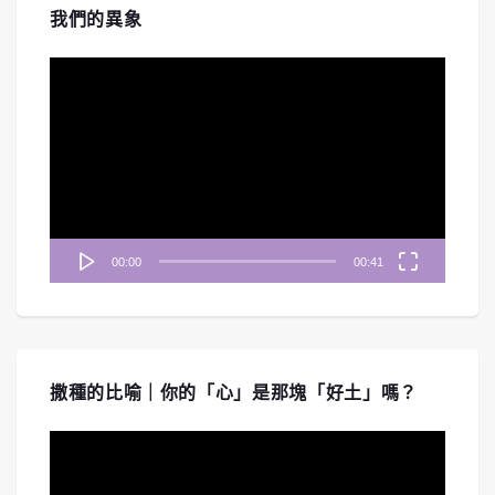
我們的異象
視
訊
播
放
器
00:00
00:41
撒種的比喻｜你的「心」是那塊「好土」嗎？
視
訊