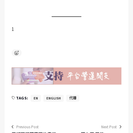
1
TAGS:
EN
ENGLISH
代禱
Previous Post
Next Post