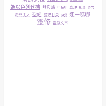
漫畫事件簿
為以色列代禱
琴與爐
真理
申命記
知識
箴言
週一嗎哪
聖經
考門夫人
荒漠甘泉
見證
靈修
靈修文章