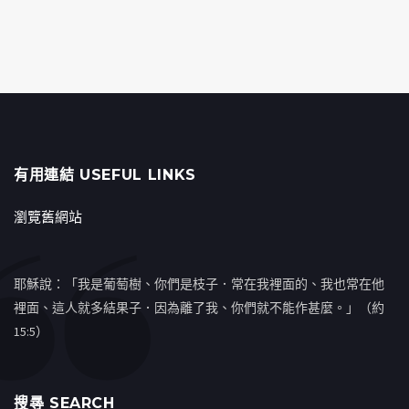
有用連結 USEFUL LINKS
瀏覽舊網站
耶穌說：「我是葡萄樹、你們是枝子．常在我裡面的、我也常在他
裡面、這人就多結果子．因為離了我、你們就不能作甚麼。」（約
15:5）
搜㝷 SEARCH