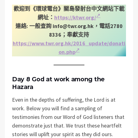
歡迎到《環球電台》關島發射台中文網站下載
網址：
https://ktwr.org/
連絡: 一般查詢
info@twr.org.hk
，電話2780
8336；奉獻支持
https://www.twr.org.hk/2016_update/donati
on.php
Day 8 God at work among the
Hazara
Even in the depths of suffering, the Lord is at
work. Below you will find a sampling of
testimonies from our Word of God listeners that
demonstrate just that. We trust these heartfelt
stories will uplift your spirit as they did ours.