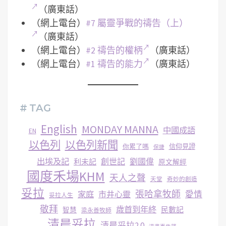
（廣東話）
（網上電台）
#7 屬靈爭戰的禱告（上）
（廣東話）
（網上電台）
#2 禱告的權柄
（廣東話）
（網上電台）
#1 禱告的能力
（廣東話）
# TAG
English
MONDAY MANNA
中國成語
EN
以色列
以色列新聞
你累了嗎
信仰見證
保捷
出埃及記
創世記
劉國偉
利未記
原文解經
國度禾場KHM
天人之聲
天堂
奇妙的創造
妥拉
張哈拿牧師
家庭
市井心靈
愛情
妥拉人生
敬拜
歳首到年終
民數記
智慧
梁永善牧師
清晨妥拉
清晨妥拉2.0