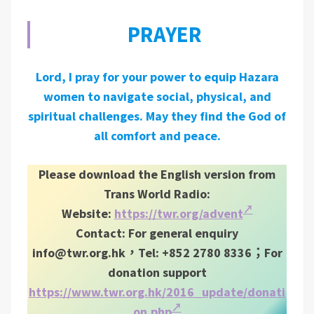
PRAYER
Lord, I pray for your power to equip Hazara
women to navigate social, physical, and
spiritual challenges. May they find the God of
all comfort and peace.
Please download the English version from
Trans World Radio:
Website:
https://twr.org/advent
Contact: For general enquiry
info@twr.org.hk
，Tel: +852 2780 8336；For
donation support
https://www.twr.org.hk/2016_update/donati
on.php