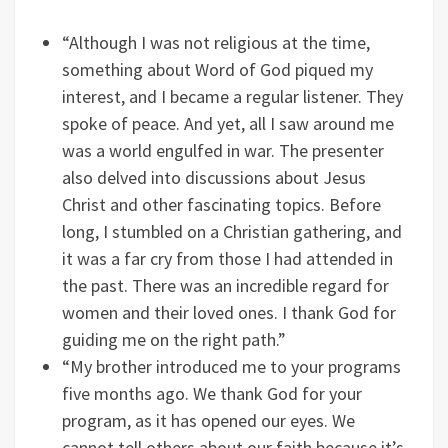
“Although I was not religious at the time,
something about Word of God piqued my
interest, and I became a regular listener. They
spoke of peace. And yet, all I saw around me
was a world engulfed in war. The presenter
also delved into discussions about Jesus
Christ and other fascinating topics. Before
long, I stumbled on a Christian gathering, and
it was a far cry from those I had attended in
the past. There was an incredible regard for
women and their loved ones. I thank God for
guiding me on the right path.”
“My brother introduced me to your programs
five months ago. We thank God for your
program, as it has opened our eyes. We
cannot tell others about our faith because it’s