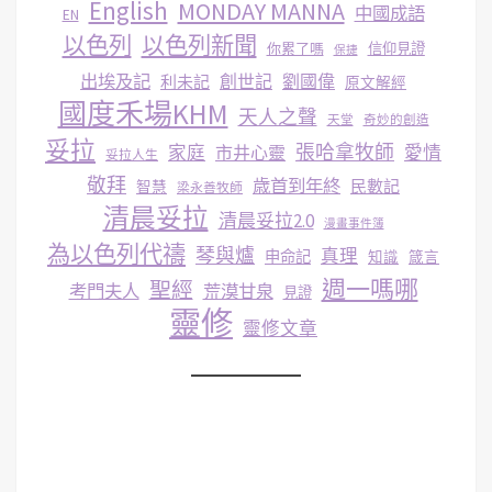
English
MONDAY MANNA
中國成語
EN
以色列
以色列新聞
你累了嗎
信仰見證
保捷
出埃及記
創世記
劉國偉
利未記
原文解經
國度禾場KHM
天人之聲
天堂
奇妙的創造
妥拉
張哈拿牧師
家庭
市井心靈
愛情
妥拉人生
敬拜
歳首到年終
民數記
智慧
梁永善牧師
清晨妥拉
清晨妥拉2.0
漫畫事件簿
為以色列代禱
琴與爐
真理
申命記
知識
箴言
週一嗎哪
聖經
考門夫人
荒漠甘泉
見證
靈修
靈修文章