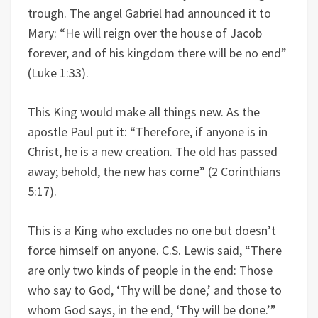
trough. The angel Gabriel had announced it to
Mary: “He will reign over the house of Jacob
forever, and of his kingdom there will be no end”
(Luke 1:33).
This King would make all things new. As the
apostle Paul put it: “Therefore, if anyone is in
Christ, he is a new creation. The old has passed
away; behold, the new has come” (2 Corinthians
5:17).
This is a King who excludes no one but doesn’t
force himself on anyone. C.S. Lewis said, “There
are only two kinds of people in the end: Those
who say to God, ‘Thy will be done,’ and those to
whom God says, in the end, ‘Thy will be done.’”