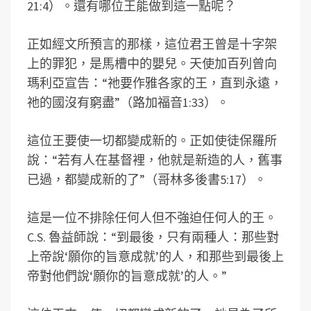
21:4）。還有哪位王能做到這一點呢？
正如經文所預言的那樣，這位君王曾是十字架
上的罪犯，是馬槽中的嬰兒。天使加百列曾向
瑪利亞宣告：“祂要作雅各家的王，直到永遠，
祂的國沒有窮盡”（路加福音1:33）。
這位王要使一切都變成新的。正如使徒保羅所
說：“若有人在基督裡，他就是新造的人，舊事
已過，都變成新的了”（哥林多後書5:17）。
這是一位不排除任何人但不強迫任何人的王。
C.S. 魯益師說：“到最後，只有兩種人：那些對
上帝說‘願你的旨意成就’的人，和那些到最後上
帝對他們說‘願你的旨意成就’的人。”