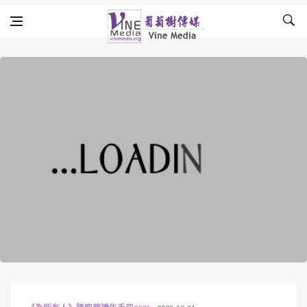
Skip to content
Vine Media
葡萄樹傳媒