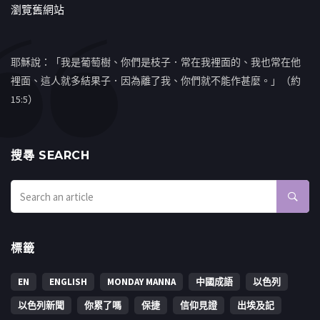
瀏覽舊網站
耶穌說：「我是葡萄樹、你們是枝子．常在我裡面的、我也常在他
裡面、這人就多結果子．因為離了我、你們就不能作甚麼。」（約
15:5）
搜㝷 SEARCH
標籤
EN
ENGLISH
MONDAY MANNA
中國成語
以色列
以色列新聞
你累了嗎
保捷
信仰見證
出埃及記