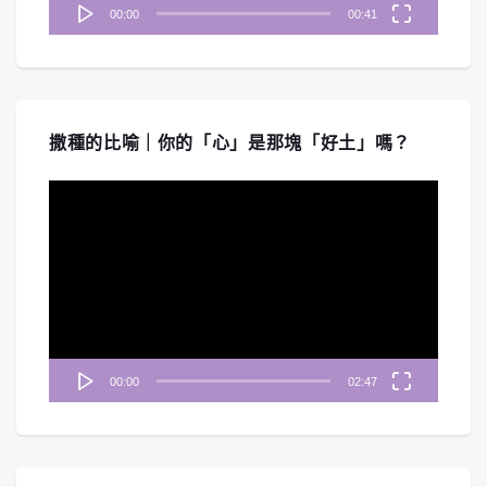
00:00
00:41
撒種的比喻｜你的「心」是那塊「好土」嗎？
視
訊
播
放
器
00:00
02:47