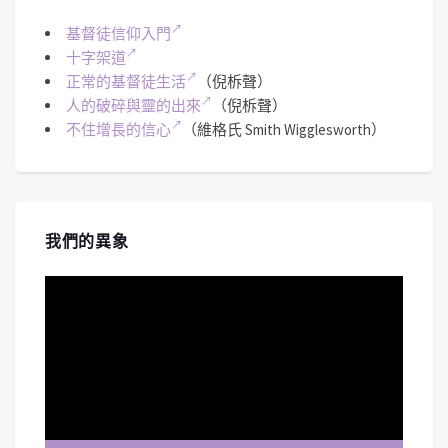
基督徒信仰入門
十字架道
正常的基督徒生活
（倪柝聲）
人的破碎與靈的出來
（倪柝聲）
不住增長的信心
（維格氏 Smith Wigglesworth）
我們的異象
視
訊
播
放
器