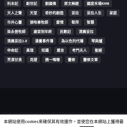
利未記
創世記
劉國偉
原文解經
國度禾場KHM
天人之聲
天堂
奇妙的創造
妥拉
妥拉人生
家庭
市井心靈
張哈拿牧師
愛情
敬拜
智慧
梁永善牧師
歳首到年終
民數記
清晨妥拉
清晨妥拉2.0
漫畫事件簿
為以色列代禱
琴與爐
申命記
真理
知識
箴言
考門夫人
聖經
荒漠甘泉
見證
週一嗎哪
靈修
靈修文章
Copyright © 2006-2026 The Vine Media Organization Limited. All
本網站使用cookies來確保其有效運作，並使您在本網站上獲得最
rights reserved.