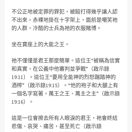
不公正地被定罪的罪犯，被毆打得幾乎讓人認
不出來，赤裸地掛在十字架上，面前是嘲笑祂
的人群，冷酷的士兵為祂的衣服賭博。
坐在寶座上的大能之王。
祂不僅僅是君王那麼簡單。這位王“被稱為信實
和真實，在公義中他審判並爭戰”（啟示錄
19:11）。這位王“要用全能神的烈怒踹踏神的
酒榨”（啟示錄19:15）。“他的袍子和大腿上有
一個名字寫著，萬王之王、萬主之主”（啟示錄
19:16）。
這是一位會擦去所有人眼淚的君王，祂會終結
悲傷、哀哭、痛苦，甚至死亡（啟示錄