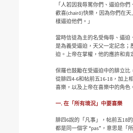
「人若因我辱罵你們、逼迫你們
歡喜(chairō)快樂，因為你
樣逼迫他們。」
當時信徒為主的名受侮辱、逼迫
是為義受逼迫，天父一定記念；
迫。上帝在掌權，他的應許和肯
保羅也鼓勵在受逼迫中的腓立比，和
從腓四4-6和帖前五16-18，
喜樂，以及上帝在喜樂中的角色
一. 在「所有境況」中要喜樂
腓四6說的「凡事」，帖前五18
都是同一個字 “pas”，意思