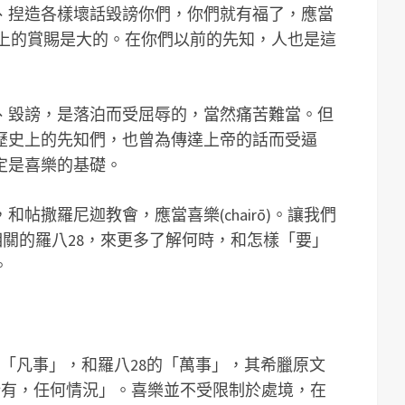
、揑造各樣壞話毀謗你們，你們就有福了，應當
們在天上的賞賜是大的。在你們以前的先知，人也是這
、毀謗，是落泊而受屈辱的，當然痛苦難當。但
歷史上的先知們，也曾為傳達上帝的話而受逼
定是喜樂的基礎。
帖撒羅尼迦教會，應當喜樂(chairō)。讓我們
加上相關的羅八28，來更多了解何時，和怎樣「要」
。
的「凡事」，和羅八28的「萬事」，其希臘原文
是「所有，任何情況」。喜樂並不受限制於處境，在