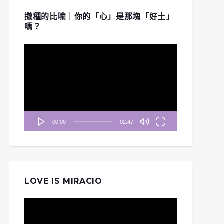
撒種的比喻｜你的「心」是那塊「好土」
嗎？
視
訊
播
放
器
00:00
02:47
LOVE IS MIRACIO
視
訊