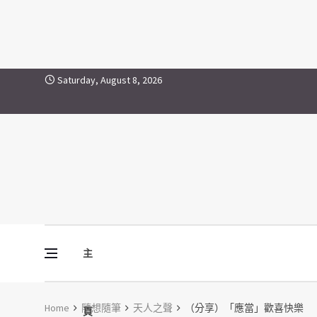
Skip to content
Saturday, August 8, 2026
主
Vine Media
葡萄樹傳媒
Home
隨想隨筆
天人之聲
（分享）「應當」歡喜快樂
頁