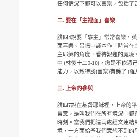
任何情況下都可以喜樂，包括了
二. 要在「主裡面」喜樂
腓四4說要「靠主」常常喜樂，英文是 “re
面喜樂。呂振中譯本作「時常在主
主耶穌的角度，看待艱難的處境
中 (林後十二9-10)，愈是不依憑
能力，以致得勝(喜樂)有餘了 (羅八3
三.
上帝
的參與
腓四7說在基督耶穌裡，上帝的平
旨意，是叫我們在所有境況中都
時刻。當我們把這兩處經文連結
境，一方面給予我們意想不到的