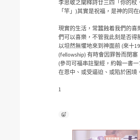
李思敬之闡釋詩廿三四「你的杖
「竿」)其實是祝福，是神的同在
現實的生活，常蠶蝕着我們的喜樂
們可以喜樂，不管我此刻是否得
以坦然無懼地來到神面前 (來十
(fellowship) 有時會因罪咎而閉
(參司可福串註聖經，約翰一書一
在恩中、或受逼迫、或陷於困境
1