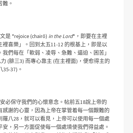
苦難。
joice (chairō)
in the Lord
“，即要在主裡
裡喜樂」。回到太五11-12 的根基上，即是以
。我們每在「軟弱、凌辱、急難、逼迫、困苦」
己力 (腓三3) 而專心靠主 (在主裡面)，便愈得主的
5-37)。
安必保守我們的心懷意念。帖前五18說上帝的
有感謝的心靈，因為上帝在掌管着每一個艱難的
到羅八28，就可以看見，上帝可以使用每一個處
平安，另一方面促使每一個處境使我們得益處。