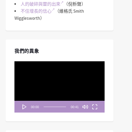
人的破碎與靈的出來
（倪柝聲）
不住增長的信心
（維格氏 Smith
Wigglesworth）
我們的異象
視
訊
播
放
器
00:00
00:41