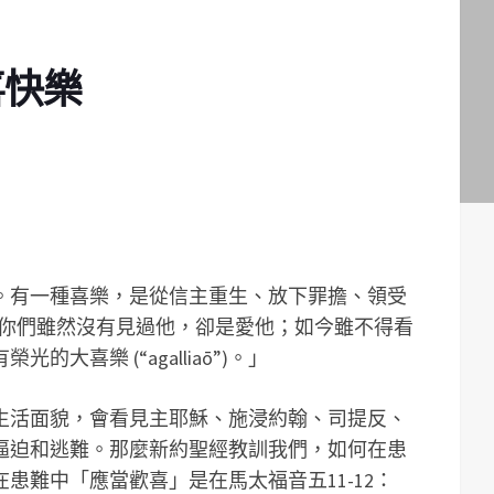
喜快樂
。有一種喜樂，是從信主重生、放下罪擔、領受
：「你們雖然沒有見過他，卻是愛他；如今雖不得看
大喜樂 (“agalliaō”)。」
生活面貌，會看見主耶穌、施浸約翰、司提反、
逼迫和逃難。那麼新約聖經教訓我們，如何在患
患難中「應當歡喜」是在馬太福音五11-12：