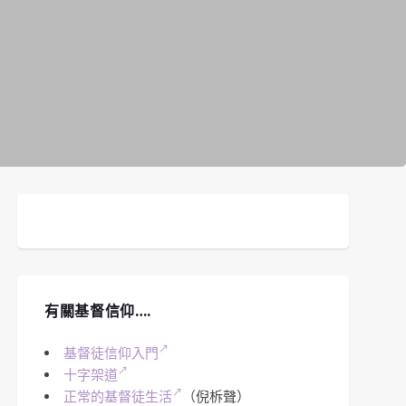
有關基督信仰….
基督徒信仰入門
十字架道
正常的基督徒生活
（倪柝聲）