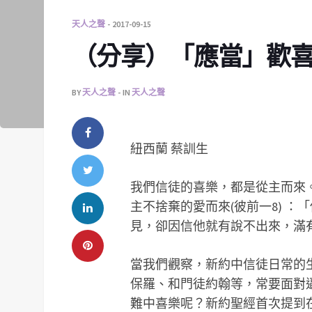
天人之聲
2017-09-15
（分享）「應當」歡
BY
天人之聲
IN
天人之聲
紐西蘭 蔡訓生
我們信徒的喜樂，都是從主而來
主不捨棄的愛而來(彼前一8) 
見，卻因信他就有說不出來，滿有榮光的
當我們觀察，新約中信徒日常的
保羅、和門徒約翰等，常要面對
難中喜樂呢？新約聖經首次提到在