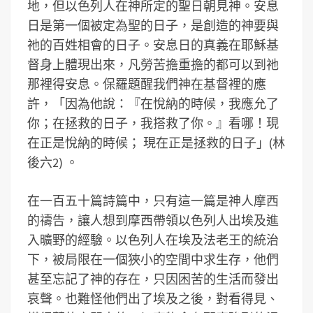
地，但以色列人在神所定的聖日朝見神。安息
日是第一個被定為聖的日子，是創造的神要與
祂的百姓相會的日子。安息日的真義在耶穌基
督身上體現出來，凡勞苦擔重擔的都可以到祂
那裡得安息。保羅題醒我們神在基督裡的應
許，「因為他說：『在悅納的時候，我應允了
你；在拯救的日子，我搭救了你。』看哪！現
在正是悅納的時候； 現在正是拯救的日子」(林
後六2) 。
在一百五十篇詩篇中，只有這一篇是神人摩西
的禱告，讓人想到摩西帶領以色列人出埃及進
入曠野的經驗。以色列人在埃及法老王的統治
下，被局限在一個狹小的空間中求生存，他們
甚至忘記了神的存在，只因困苦的生活而發出
哀聲。也難怪他們出了埃及之後，對看得見、