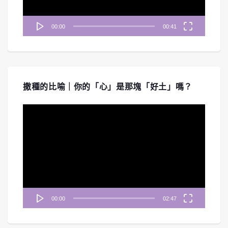
00:00
00:41
撒種的比喻｜你的「心」是那塊「好土」嗎？
視
訊
播
放
器
00:00
02:47