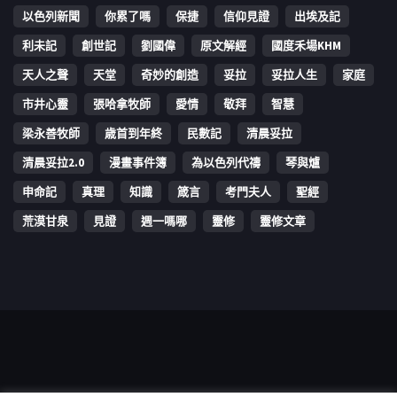
以色列新聞
你累了嗎
保捷
信仰見證
出埃及記
利未記
創世記
劉國偉
原文解經
國度禾場KHM
天人之聲
天堂
奇妙的創造
妥拉
妥拉人生
家庭
市井心靈
張哈拿牧師
愛情
敬拜
智慧
梁永善牧師
歳首到年終
民數記
清晨妥拉
清晨妥拉2.0
漫畫事件簿
為以色列代禱
琴與爐
申命記
真理
知識
箴言
考門夫人
聖經
荒漠甘泉
見證
週一嗎哪
靈修
靈修文章