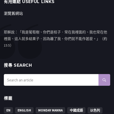
有用連結 USEFUL LINKS
瀏覽舊網站
耶穌說：「我是葡萄樹、你們是枝子．常在我裡面的、我也常在他
裡面、這人就多結果子．因為離了我、你們就不能作甚麼。」（約
15:5）
搜㝷 SEARCH
標籤
EN
ENGLISH
MONDAY MANNA
中國成語
以色列