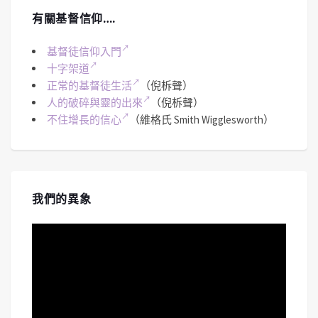
有關基督信仰….
基督徒信仰入門
十字架道
正常的基督徒生活
（倪柝聲）
人的破碎與靈的出來
（倪柝聲）
不住增長的信心
（維格氏 Smith Wigglesworth）
我們的異象
視
訊
播
放
器