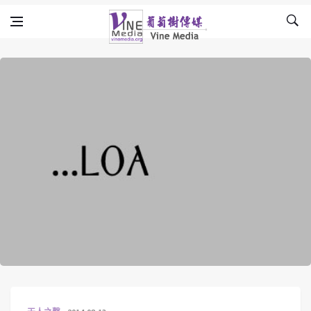
Skip to content
Vine Media
葡萄樹傳媒