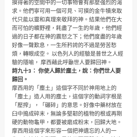
摸得著的空間中的一切事物會有那麼強烈的渴
求。他們寧可用一個可見、可摸的金牛犢來取
代只能以靈和真理來敬拜的神。結果他們在大
而可怕的曠野裡，耗盡了一生的年歲，他們經
過的日子都在神的震怒之下；他們度盡的年歲
好像一聲歎息，一生所矜誇的不過是勞苦愁
煩，轉眼成空。 以色列人的經驗是普世之人經
驗的隱喻， 摩西藉此呼籲世人要歸回神。
詩九十3： 你使人歸於塵土，說：你們世人要
歸回。
摩西用的「塵土」這個字不同於神用地上的
「塵土」造人用的塵土，這個字的動詞字根是
「壓搾」，「碾碎」的意思。好像中藥材放在
臼中搗成碎末，無論多堅韌的植物的根或再剛
硬的動物龜甲，都要被磨成粉末，回歸大地。
摩西用這個字來形容一個把神遺忘的人的一