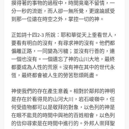
摸得著的事物的過程中，時間竟毫不留情，一
分一秒的流逝，而人卻一無所覺，更遑論感受
到那一位遠在時空之外，掌控一切的神。
正如詩十四2-3 所說：耶和華從天上垂看世人，
要看有明白的沒有，有尋求神的沒有。他們都
偏離正路，一同變為污穢；並沒有行善的，連
一個也沒有。一個遺忘了神的山川大地，最終
都要成為人性的荒原。沒有神在其中的世代永
恆，最終都會被人生的勞苦愁煩耗盡。
神使我們的存在產生意義。相對於鄰邦的神明
是存在於看得見的山河大川，岩石峻嶺中，任
何受造物都可以是敬拜的對象，以色列的神是
在眼不能見的時間中與祂的百姓相會，以色列
的信仰尋索是在時間中進行的。外邦人崇拜聖