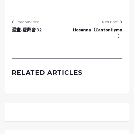
Previous Post
Next Post
漫畫-愛鄰舍 32
Hosanna（CantonHymn
）
RELATED ARTICLES