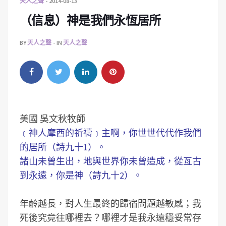
天人之聲
2014-08-13
（信息）神是我們永恆居所
BY
天人之聲
IN
天人之聲
美國 吳文秋牧師
﹝神人摩西的祈禱﹞主啊，你世世代代作我們
的居所（詩九十1）。
諸山未曾生出，地與世界你未曾造成，從亙古
到永遠，你是神（詩九十2）。
年齡越長，對人生最終的歸宿問題越敏感；我
死後究竟往哪裡去？哪裡才是我永遠穩妥常存