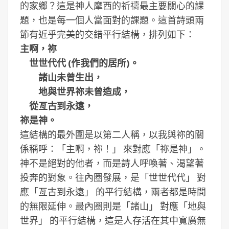
的家鄉？這是神人摩西的祈禱最主要關心的課
題，也是每一個人當面對的課題。這首詩頭兩
節有近乎完美的交錯平行結構，排列如下：
主啊，祢
世世代代 (作我們的居所)。
諸山未曾生出，
地與世界祢未曾造成，
從亙古到永遠，
祢是神。
這結構的最外圍是以第二人稱，以我與祢的關
係稱呼：「主啊，祢！」 來對應「祢是神」。
神不是絕對的他者，而是詩人呼喚著、渴望著
投奔的對象。往內圈發展，是「世世代代」 對
應「亙古到永遠」 的平行結構，兩者都是時間
的無限延伸。最內圈則是「諸山」 對應「地與
世界」 的平行結構，這是人存活在其中寬廣無