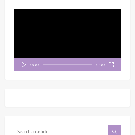
視
訊
播
放
器
00:00
07:00