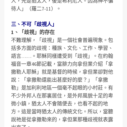
人，先是猶太人，後是希利尼人。因為神不偏
待人」（羅二7-11）。
三、不可「歧視人」
1、「歧視」的存在
不難理解，「歧視」是一個社會普遍現象。包
括多方面的歧視：種族、文化、工作、學習、
語言……。耶穌同樣遭受到「歧視」。在約翰
福音一章46節記載，當腓力向拿但業介紹「拿
撒勒人耶穌」就是基督的時候，拿但業卻對他
說：「拿撒勒還能出甚麼好的麼？」「拿撒
勒」是加利利地區一個毫不起眼的小村莊。有
不少外邦人在那裏居住，是外邦風貌十足的卑
微小鎮，猶太人不會隨便去，也看不起的地
方。這是當時猶太人的傳統文化。所以，當聽
說祂是從拿撒勒來的，拿但業那種歧視就表露