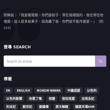
耶穌說：「我是葡萄樹、你們是枝子．常在我裡面的、我也常在他
裡面、這人就多結果子．因為離了我、你們就不能作甚麼。」（約
15:5）
搜㝷 SEARCH
標籤
EN
ENGLISH
MONDAY MANNA
中國成語
以色列
以色列新聞
你累了嗎
保捷
信仰見證
出埃及記
利未記
創世記
劉國偉
原文解經
國度禾場KHM