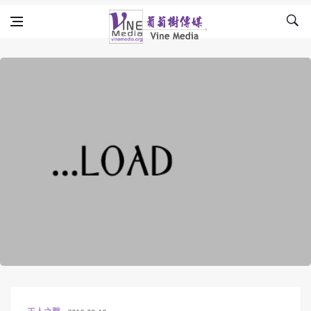
Skip to content
Vine Media
葡萄樹傳媒