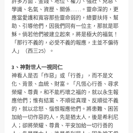
許多方面：金錢、地位、權力、強壯、兇惡、
學識、名氣、資歷、關係……。靈命深的，更
應當愛護和寬容那些靈命弱的，總要扶持、幫
助、引導他們，因我們同有一位主，那就是耶
穌。倘若他們被建立起來，將是極大的福氣！
「那行不義的，必受不義的報應，主並不偏待
人」（西三25）。
3、神對世人一視同仁
神看人是否「作惡」或「行善」，而不是文
化、背景、血統、財富。「凡恆心行善、尋求
榮耀、尊貴，和不能朽壞之福的，就以永生報
應他們；惟有結黨、不順從真理、反順從不義
的，就以忿怒、惱恨報應他們。將患難、困苦
加給一切作惡的人，先是猶太人，後是希利尼
人；卻將榮耀、尊貴、平安加給一切行善的