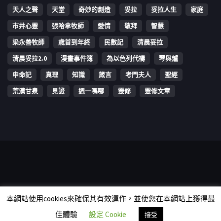
天人之聲
天堂
奇妙的創造
妥拉
妥拉人生
家庭
市井心靈
張哈拿牧師
愛情
敬拜
智慧
梁永善牧師
歳首到年終
民數記
清晨妥拉
清晨妥拉2.0
漫畫事件簿
為以色列代禱
琴與爐
申命記
真理
知識
箴言
考門夫人
聖經
荒漠甘泉
見證
週一嗎哪
靈修
靈修文章
Copyright © 2006-2026 The Vine Media Organization Limited. All
本網站使用cookies來確保其有效運作，並使您在本網站上獲得最
rights reserved.
佳體驗
設定 Cookie
接受