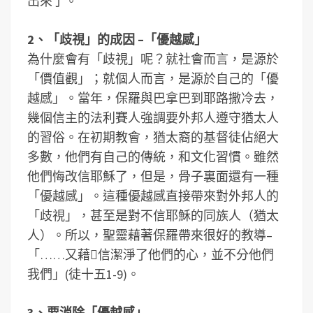
出來了。
2、「歧視」的成因 –「優越感」
為什麼會有「歧視」呢？就社會而言，是源於
「價值觀」；就個人而言，是源於自己的「優
越感」。當年，保羅與巴拿巴到耶路撒冷去，
幾個信主的法利賽人強調要外邦人遵守猶太人
的習俗。在初期教會，猶太裔的基督徒佔絕大
多數，他們有自己的傳統，和文化習慣。雖然
他們悔改信耶穌了，但是，骨子裏面還有一種
「優越感」。這種優越感直接帶來對外邦人的
「歧視」，甚至是對不信耶穌的同族人（猶太
人）。所以，聖靈藉著保羅帶來很好的教導–
「……又藉信潔淨了他們的心，並不分他們
我們」(徒十五1-9)。
3、要消除「優越感」