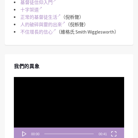
基督徒信仰入門
十字架道
正常的基督徒生活
（倪柝聲）
人的破碎與靈的出來
（倪柝聲）
不住增長的信心
（維格氏 Smith Wigglesworth）
我們的異象
視
訊
播
放
器
00:00
00:41