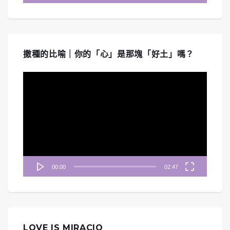
撒種的比喻｜你的「心」是那塊「好土」嗎？
視
訊
播
放
器
00:00
02:47
LOVE IS MIRACIO