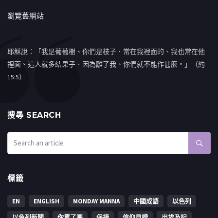
瀏覽舊網站
耶穌說：「我是葡萄樹、你們是枝子．常在我裡面的、我也常在他
裡面、這人就多結果子．因為離了我、你們就不能作甚麼。」（約
15:5）
搜㝷 SEARCH
標籤
EN
ENGLISH
MONDAY MANNA
中國成語
以色列
以色列新聞
你累了嗎
保捷
信仰見證
出埃及記