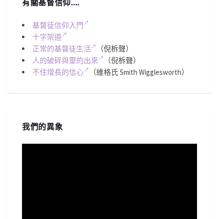
有關基督信仰….
基督徒信仰入門
十字架道
正常的基督徒生活
（倪柝聲）
人的破碎與靈的出來
（倪柝聲）
不住增長的信心
（維格氏 Smith Wigglesworth）
我們的異象
視
訊
播
放
器