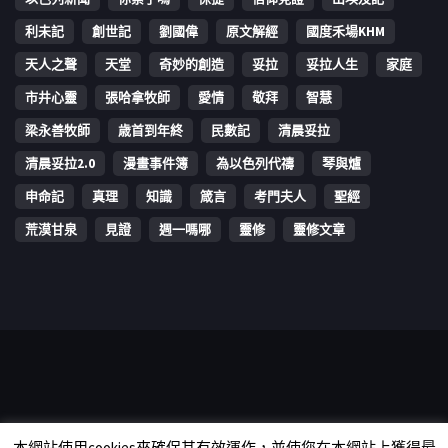
利未記
創世記
劉國偉
原文解經
國度禾場KHM
天人之聲
天堂
奇妙的創造
妥拉
妥拉人生
家庭
市井心靈
張哈拿牧師
愛情
敬拜
智慧
梁永善牧師
歳首到年終
民數記
清晨妥拉
清晨妥拉2.0
漫畫事件簿
為以色列代禱
琴與爐
申命記
真理
知識
箴言
考門夫人
聖經
荒漠甘泉
見證
週一嗎哪
靈修
靈修文章
Copyright © 2006-2026 The Vine Media Organization Limited. All
本網站使用cookies來確保其有效運作，並使您在本網站上獲得最