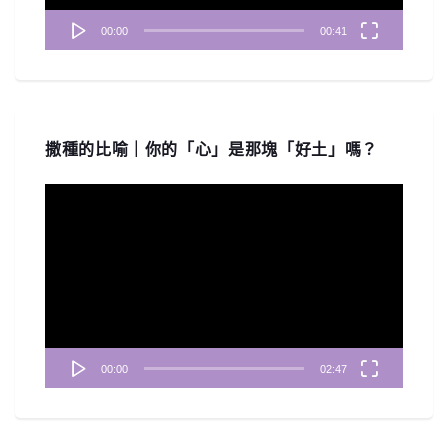
00:00
00:41
撒種的比喻｜你的「心」是那塊「好土」嗎？
視
訊
播
放
器
00:00
02:47